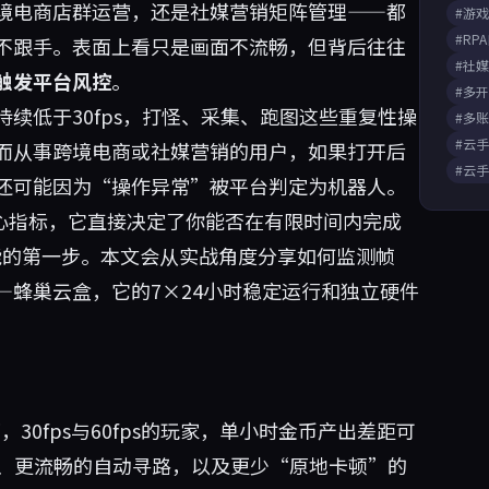
境电商店群运营，还是社媒营销矩阵管理——都
#游
#RP
不跟手。表面上看只是画面不流畅，但背后往往
#社
触发平台风控
。
#多
续低于30fps，打怪、采集、跑图这些重复性操
#多
#云
而从事跨境电商或社媒营销的用户，如果打开后
#云
还可能因为“操作异常”被平台判定为机器人。
核心指标，它直接决定了你能否在有限时间内完成
的第一步。本文会从实战角度分享如何监测帧
—
蜂巢云盒
，它的7×24小时稳定运行和独立硬件
30fps与60fps的玩家，单小时金币产出差距可
接、更流畅的自动寻路，以及更少“原地卡顿”的