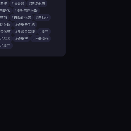
戏搬砖
#防关联
#跨境电商
A自动化
#多账号防关联
媒营销
#自动化运营
#自动化
开防关联
#蜂巢云手机
账号运营
#多账号管理
#多开
手机群发
#蜂巢链
#批量操作
手机多开