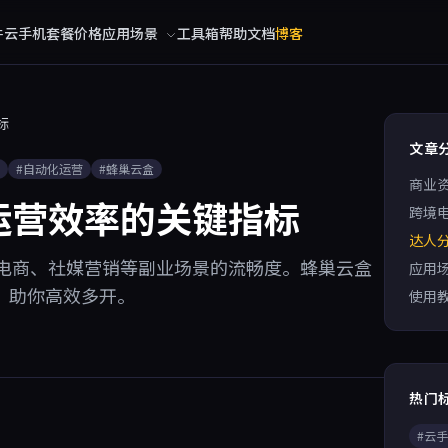
件
云手机
套餐价格
应用场景
工具箱
帮助文档
博客
标
文章
#自动化运营
#蜂巢云盒
商业
运营效率的关键指标
跨境
达人
电商、社媒营销等副业场景的流畅度。蜂巢云盒
应用
，助你高效多开。
使用
热门
#云