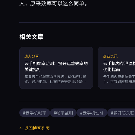
人，原来效率可以这么简单。
相关文章
达人分享
商业资讯
云手机帧率监测：提升运营效率的
云手机内存泄漏
关键指标
优化指南
掌握云手机帧率监测技巧，优化游戏搬
云手机内存泄漏是
砖、跨境电商、社媒营销等副业场景的
手，可导致应用崩
流畅度。蜂巢云盒独立硬件指纹防关
提供ADB命令监控
联，RPA自动化搭配稳定帧率，助你高
试等检测方法，并
效多开。
离技术的云手机服
泄漏风险，确保7×
#云手机帧率
#帧率监测
#云手机性能
#多开防关联
← 返回博客列表