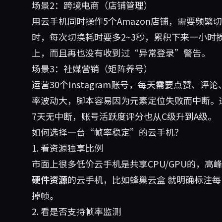
场景2：跨境电商（店铺管理）
用云手机同时操作5个Amazon店铺，需要频繁切
时，每次切换耗时要多2~3秒，累积下来一小时损失
上，而且再也没有收到过“异常登录”警告。
场景3：社媒营销（矩阵养号）
运营30个Instagram账号，每天需要点赞、
率波动大，脚本容易因为元素定位失败而中断。通
7天无中断，账号活跃度评分也从C级升到A级。
如何选择一台“帧率稳定”的云手机？
1. 看资源独享比例
市面上很多低价云手机是共享CPU/GPU的，高峰
硬件资源
的云手机，比如
蜂巢云盒
就明确标注每
掉帧。
2. 看是否支持帧率监测