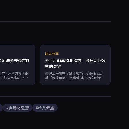
达人分享
检测与多开稳定性
云手机帧率监测指南：提升副业效
率的关键
工作室运营的隐形杀
掌握云手机帧率监测技巧，确保副业运
溃、账号封禁。本文
营（跨境电商、社媒营销、游戏搬砖）
、日志分析、压力测
流畅稳定。本文分享帧率对多账号管理
推荐采用独立资源隔
的影响，并推荐蜂巢云盒，拥有99.95%
务，从源头规避内存
可用性及独立硬件指纹，助你高效操
24小时稳定多开。
作。
#自动化运营
#蜂巢云盒