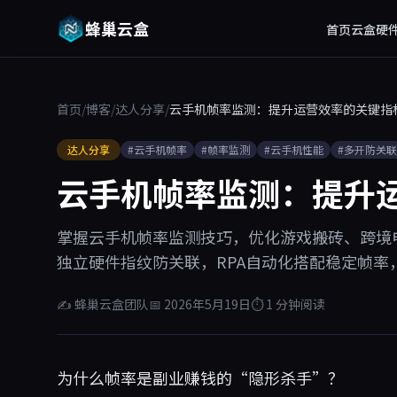
蜂巢云盒
首页
云盒硬
首页
/
博客
/
达人分享
/
云手机帧率监测：提升运营效率的关键指
达人分享
#云手机帧率
#帧率监测
#云手机性能
#多开防关联
云手机帧率监测：提升
掌握云手机帧率监测技巧，优化游戏搬砖、跨境
独立硬件指纹防关联，RPA自动化搭配稳定帧率
✍ 蜂巢云盒团队
📅 2026年5月19日
⏱ 1 分钟阅读
为什么帧率是副业赚钱的“隐形杀手”？