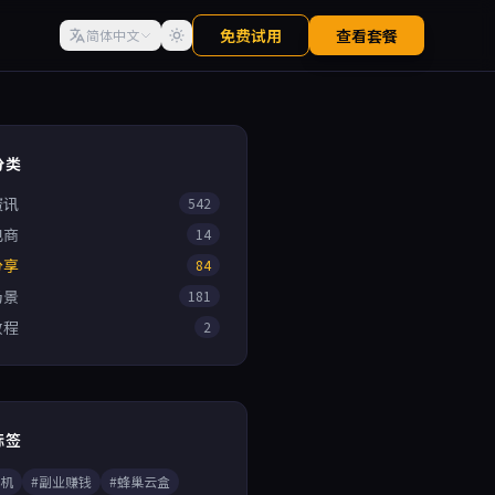
免费试用
查看套餐
简体中文
分类
资讯
542
电商
14
分享
84
场景
181
教程
2
标签
手机
#副业赚钱
#蜂巢云盒