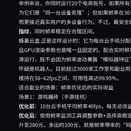
举例来说，你同时运行20个电商账号，如果所有云
为它们是“同一台设备克隆”；但如果帧率在30~
而更接近真实用户的多设备行为。不过，最安全
指纹
，同时帧率稳定在合理区间。
蜂巢云盒
正是这样设计的：它为每台云手机分配独
且GPU渲染参数也是唯一且固定的。配合实时帧率
滑运行，既不会因为帧率波动暴露“模拟器特征”
怀疑是机器人。目前超过3000家工作室和副业
维持在58~62fps之间，可用性高达99.95%。
适合副业的场景：帧率优化后的实际收益
场景1：游戏搬砖（手游挂机）
优化前
：10台云手机平均帧率40fps，每天总收益
优化后
：使用帧率监测工具调整参数+选择高稳定
升至280元。多出的100元，就是帧率带来的“