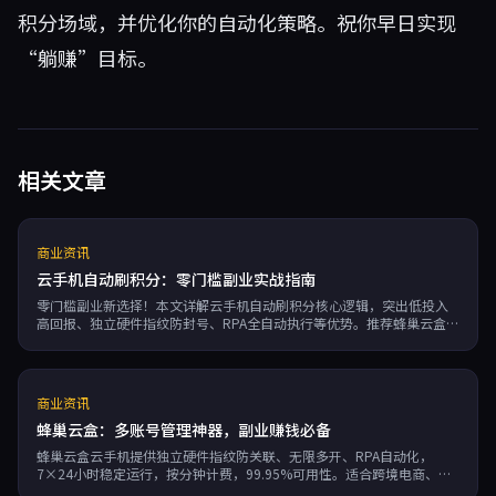
积分场域，并优化你的自动化策略。祝你早日实现
“躺赚”目标。
相关文章
商业资讯
云手机自动刷积分：零门槛副业实战指南
零门槛副业新选择！本文详解云手机自动刷积分核心逻辑，突出低投入
高回报、独立硬件指纹防封号、RPA全自动执行等优势。推荐蜂巢云盒，
按分钟计费月成本低至180元，适合批量操作数十账号月入数千元。附实
战教程，轻松开启躺赚副业。
商业资讯
蜂巢云盒：多账号管理神器，副业赚钱必备
蜂巢云盒云手机提供独立硬件指纹防关联、无限多开、RPA自动化，
7×24小时稳定运行，按分钟计费，99.95%可用性。适合跨境电商、游
戏搬砖、社媒营销副业赚钱用户，轻松管理海量账号，提升效率。