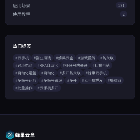
应用场景
181
使用教程
2
热门标签
#云手机
#副业赚钱
#蜂巢云盒
#游戏搬砖
#防关联
#跨境电商
#RPA自动化
#多账号防关联
#社媒营销
#自动化运营
#自动化
#多开防关联
#蜂巢云手机
#多账号运营
#多账号管理
#多开
#云手机群发
#蜂巢链
#批量操作
#云手机多开
蜂巢云盒