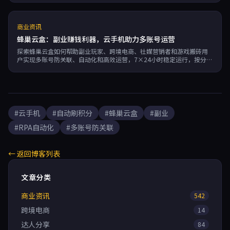
商业资讯
蜂巢云盒：副业赚钱利器，云手机助力多账号运营
探索蜂巢云盒如何帮助副业玩家、跨境电商、社媒营销者和游戏搬砖用
户实现多账号防关联、自动化和高效运营，7×24小时稳定运行，按分钟
计费，99.95%可用性。
#云手机
#自动刷积分
#蜂巢云盒
#副业
#RPA自动化
#多账号防关联
← 返回博客列表
文章分类
商业资讯
542
跨境电商
14
达人分享
84