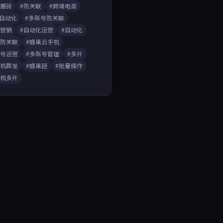
戏搬砖
#防关联
#跨境电商
A自动化
#多账号防关联
媒营销
#自动化运营
#自动化
开防关联
#蜂巢云手机
账号运营
#多账号管理
#多开
手机群发
#蜂巢链
#批量操作
手机多开