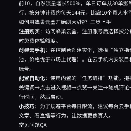
前10，自然流量增长500%，单日订单从30单涨
行，按分钟计费约每天144元，比雇10个真人水
如何用蜂巢云盒开始刷大V榜？三步上手
注册购买
：访问
蜂巢云盒
，注册账号后选择按分
时免费体验额度。
创建云手机
：在控制台创建实例，选择“独立指纹
池，价格优于市场上代理）。在云手机内安装目
账号。
配置自动化
：使用内置的“任务编排”功能，拖
关键词→点击进入视频→点赞→关注→随机评论
行时间，然后启动。
小技巧
：为了规避平台每日限流，建议每台云手
文章、看直播等行为，让数据更像真人。
常见问题QA