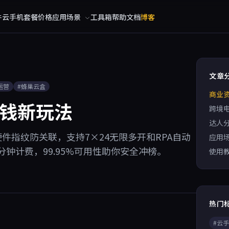
件
云手机
套餐价格
应用场景
工具箱
帮助文档
博客
文章
运营
#蜂巢云盒
商业
赚钱新玩法
跨境
达人
件指纹防关联，支持7×24无限多开和RPA自动
应用
钟计费，99.95%可用性助你安全冲榜。
使用
热门
#云