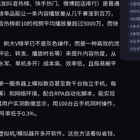
比如抖音热榜、快手热门、微博超话排行）是普通
#游
#RP
榜单品能让一条内容播放量从几千暴涨到百万，
#社
热榜前10的视频平均播放量超过5000万，而快
#多
#多
#云
，刷大V榜早已不是灰色操作，而是一种高效的流
#云
评论、转发、播放时长等）来提升内容热度，从
水军、单机多开）成本高、效率低，且极易被平
单一服务器上模拟数百甚至数千台独立手机，每
SI等）和网络环境，配合RPA自动化脚本，能实现
其用户实测数据显示，用100台云手机同时操作，
号率低于0.3%。
虚拟机/模拟器开多开软件。这些方法看似省钱，