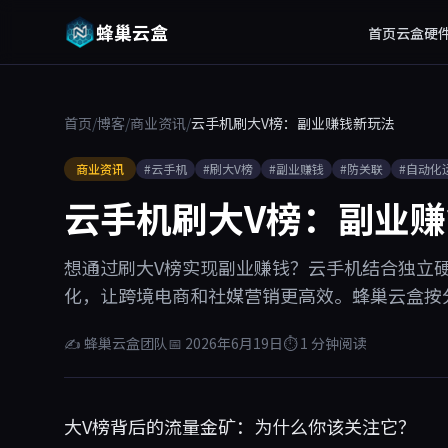
蜂巢云盒
首页
云盒硬
首页
/
博客
/
商业资讯
/
云手机刷大V榜：副业赚钱新玩法
商业资讯
#云手机
#刷大V榜
#副业赚钱
#防关联
#自动化
云手机刷大V榜：副业
想通过刷大V榜实现副业赚钱？云手机结合独立硬
化，让跨境电商和社媒营销更高效。蜂巢云盒按分
✍ 蜂巢云盒团队
📅 2026年6月19日
⏱ 1 分钟阅读
大V榜背后的流量金矿：为什么你该关注它？