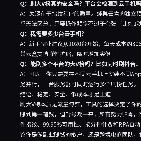
Q：刷大V榜真的安全吗？平台会检测到云手机
A：关键在于指纹和IP的质量。蜂巢云盒的独立
乎无法区分。只要操作频率不过于夸张（比如1
Q：我需要多少台云手机？
A：新手副业建议从10
20台开始，每天成本约30
巢云盒支持弹性扩缩，随时增加实例。
Q：能刷多个平台的大V榜吗？比如同时刷抖音
A：可以。你只需要在不同云手机上安装不同Ap
务并行，一台服务器可同时运行多个刷榜任务。
结语：稳定、安全、低成本才是王道
刷大V榜本质是流量博弈，工具的选择决定了你
赚到第一笔钱，但封号潮一来，所有努力归零。
件指纹、99.95%可用性、按分钟计费和RPA
论你是做副业赚钱的散户，还是跨境电商团队，