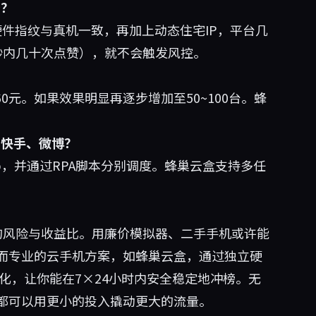
吗？
硬件指纹与真机一致，再加上动态住宅IP，平台几
秒内几十次点赞），就不会触发风控。
60元。如果效果明显再逐步增加至50~100台。蜂
、快手、微博？
p，并通过RPA脚本分别调度。蜂巢云盒支持多任
的风险与收益比。用廉价模拟器、二手手机或许能
而专业的云手机方案，如
蜂巢云盒
，通过独立硬
自动化，让你能在7×24小时内安全稳定地冲榜。无
都可以用更小的投入撬动更大的流量。