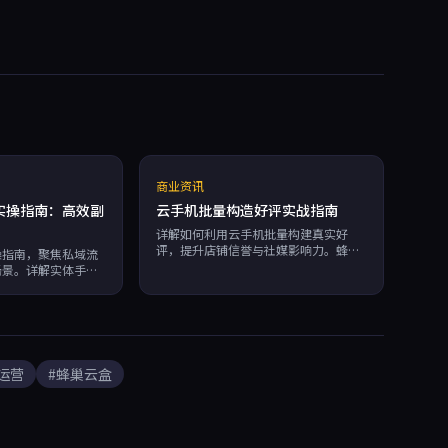
商业资讯
实操指南：高效副
云手机批量构造好评实战指南
详解如何利用云手机批量构建真实好
评，提升店铺信誉与社媒影响力。蜂巢
操指南，聚焦私域流
云盒独立硬件指纹防关联、RPA自动
场景。详解实体手机
化、无限多开，7×24运行，按分钟计
、账号关联风险等痛
费，助力副业赚钱高效稳定。
重构方案。通过独立
实现彻底防关联，
营效率。按分钟计费
，是副业赚钱的高效
运营
#蜂巢云盒