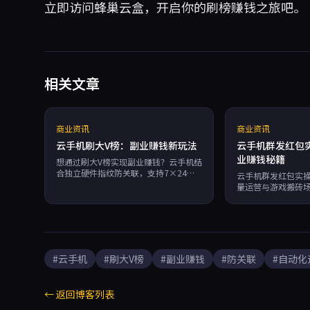
立即访问
蜂巢云盒
，开启你的刷榜赚钱之旅吧。
相关文章
商业资讯
商业资讯
云手机刷大V榜：副业赚钱新玩法
云手机群发红包
业赚钱秘籍
想通过刷大V榜实现副业赚钱？云手机结
合独立硬件指纹防关联，支持7×24无
云手机群发红包实
限多开和RPA自动化，让跨境电商和社
量运营与游戏搬砖
媒营销更高效。蜂巢云盒按分钟计费，
集群的硬件成本高
99.95%可用性助你安全冲榜。
点，提供云端技术
设备指纹、独立IP
RPA自动化提升运
模式大幅降低成本
解决方案。
#云手机
#刷大V榜
#副业赚钱
#防关联
#自动化
← 返回博客列表