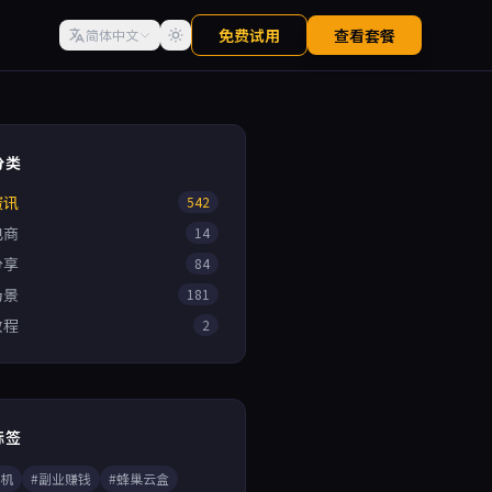
免费试用
查看套餐
简体中文
分类
资讯
542
电商
14
分享
84
场景
181
教程
2
标签
手机
#副业赚钱
#蜂巢云盒