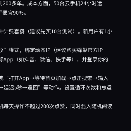
到200多单。成本方面，50台云手机24小时运
军便宜90%。
钟计费套餐（建议先买10台测试）。新用户有1小
”模式，绑定动态IP（建议购买蜂巢官方IP
标App（如抖音、微信、快手等），并登录你的
拽“打开App→等待首页加载→点击搜索→输入
→延迟5秒→返回”等动作。设置循环次数和总运
机每天操作不超过200次点赞，同时混入随机阅读