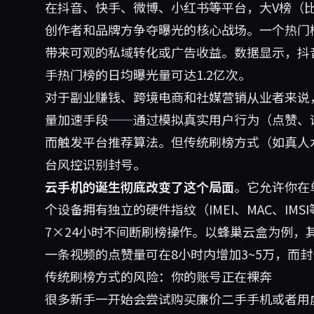
在抖音、快手、微博、小红书等平台，大V榜（
创作者和品牌方争夺曝光的核心战场。一个热门
带来可观的私域转化或广告收益。数据显示，抖音
手热门榜的日均曝光量可达1.2亿次。
对于副业赚钱、跨境电商和社媒营销从业者来说
量加速手段——通过模拟真实用户行为（点赞、
而触发平台推荐算法。但传统刷榜方式（如真人
台风控识别封号。
云手机的诞生彻底改变了这个局面
。它允许你在
个设备拥有独立的硬件指纹（IMEI、MAC、IM
7×24小时不间断刷榜操作。以蜂巢云盒为例，
一条视频的点赞量可在8小时内增加3~5万，而封
传统刷榜方式的风险：你的账号正在裸奔
很多新手一开始会尝试购买廉价二手手机或者用