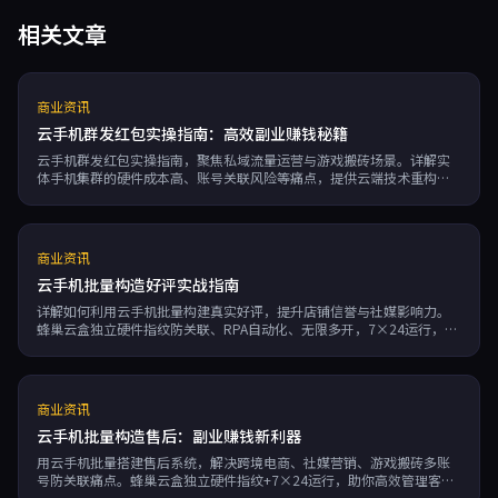
相关文章
商业资讯
云手机群发红包实操指南：高效副业赚钱秘籍
云手机群发红包实操指南，聚焦私域流量运营与游戏搬砖场景。详解实
体手机集群的硬件成本高、账号关联风险等痛点，提供云端技术重构方
案。通过独立设备指纹、独立IP实现彻底防关联，RPA自动化提升运营效
率。按分钟计费模式大幅降低成本，是副业赚钱的高效解决方案。
商业资讯
云手机批量构造好评实战指南
详解如何利用云手机批量构建真实好评，提升店铺信誉与社媒影响力。
蜂巢云盒独立硬件指纹防关联、RPA自动化、无限多开，7×24运行，按
分钟计费，助力副业赚钱高效稳定。
商业资讯
云手机批量构造售后：副业赚钱新利器
用云手机批量搭建售后系统，解决跨境电商、社媒营销、游戏搬砖多账
号防关联痛点。蜂巢云盒独立硬件指纹+7×24运行，助你高效管理客
户，提升复购率。