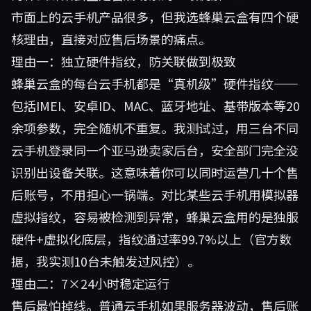
市面上的云手机产品很多，但我选
蜂巢云盒
有四个硬
核理由，直接对应售后场景的痛点。
理由一：独立硬件指纹，防关联做到极致
蜂巢云盒的每台云手机都是“真机级”硬件指纹——
包括IMEI、安卓ID、MAC、蓝牙地址、基带版本等20
余项参数，完全随机不重复。我测试过，用三台不同
云手机登录同一个亚马逊卖家后台，安全部门完全没
识别出设备关联。这意味着你可以同时运营几十个售
后账号，不用担心一锅端。对比某些云手机用模拟器
虚拟指纹，容易被检测到异常，蜂巢云盒用的是独服
硬件+虚拟化底层，指纹通过率99.7%以上（官方数
据，我实测10台未触发过风控）。
理由二：7×24小时稳定运行
售后最怕掉线。普通云手机如果服务器波动，售后账