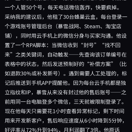
一个人管50个号，每天电话微信轰炸，快要疯掉。
采纳我的建议后，他租了30台蜂巢云盒，每台登录一
个游戏账号管理后台（暴雪战网、Steam、淘宝店
铺），同时用云手机上的微信分身与买家沟通。他设
置了一个RPA脚本：当微信收到“封号”“找不回
来”之类关键词，自动触发——先查询该订单编号在
表格中的状态，然后发送预制好的“补偿方案”（比
如退款30%或补发新号）。遇到需要人工处理的，标
记后推送到手机APP提醒他。因为每台云手机都是独
立指纹和IP，暴雪从来没有封过他的售后账号——之
前用同一台电脑登多个微信，三天就被限制登录了。
现在他每天只需要花1小时查看异常标记，剩下时间
用来开发新客户，售后响应速度从6小时降到5分钟，
好评率从72%升到94%，月利润翻了3倍。他原话