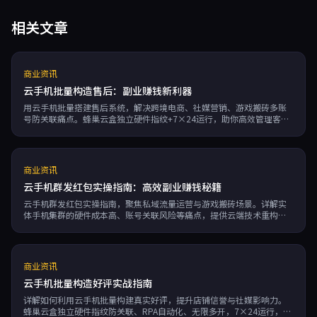
相关文章
商业资讯
云手机批量构造售后：副业赚钱新利器
用云手机批量搭建售后系统，解决跨境电商、社媒营销、游戏搬砖多账
号防关联痛点。蜂巢云盒独立硬件指纹+7×24运行，助你高效管理客
户，提升复购率。
商业资讯
云手机群发红包实操指南：高效副业赚钱秘籍
云手机群发红包实操指南，聚焦私域流量运营与游戏搬砖场景。详解实
体手机集群的硬件成本高、账号关联风险等痛点，提供云端技术重构方
案。通过独立设备指纹、独立IP实现彻底防关联，RPA自动化提升运营效
率。按分钟计费模式大幅降低成本，是副业赚钱的高效解决方案。
商业资讯
云手机批量构造好评实战指南
详解如何利用云手机批量构建真实好评，提升店铺信誉与社媒影响力。
蜂巢云盒独立硬件指纹防关联、RPA自动化、无限多开，7×24运行，按