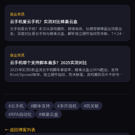
商业资讯
云手机爱云手机？实测对比蜂巢云盒
云手机爱云手机？本文从游戏搬砖、跨境电商、社媒营销等副业场景出
发，深度对比爱云手机与蜂巢云盒，解析独立硬件指纹防关联、7×24运
行、按分钟计费等优势，助你高效运营多账号。
商业资讯
云手机哪个支持脚本最多？2025实测对比
2025年实测5款主流云手机脚本兼容率，蜂巢云盒以96%胜出，支持
Root/Xposed框架、独立硬件指纹，防关联强，游戏搬砖百开不封号，
跨境电商社媒养号零封号，按分钟计费低至0.01元，RPA自动化内置，效
率提升400%。
#云手机
#脚本支持
#多开挂机
#防关联
#RPA自动化
#蜂巢云盒
← 返回博客列表