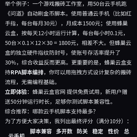
举个例子：一个游戏搬砖工作室，用50台云手机跑
《问道》自动刷金币脚本。使用普通云手机（比如红
手指，每台每月30元），月成本1500元；使用蜂巢
云盒，按每天12小时运行计算，每台每小时0.1元，
50台×0.1×12×30 = 1800元，相差不大。但蜂巢云
盒的独立硬件指纹防封号，使账号存活率提升了
30%，综合收益反而更高。更重要的是，蜂巢云盒支
持
RPA脚本编排
，你可以用拖拽方式设计复杂的搬砖
流程，无需编程基础。
立即体验
：
蜂巢云盒官网
提供免费试用，新用户赠
送50分钟运行时长，足够你测试脚本兼容性。
综合推荐：哪款云手机脚本支持最多？
为了方便大家决策，我列出最终评分（满分10分）：
脚本兼容
多开数
防关
稳定
性价
总
云手机