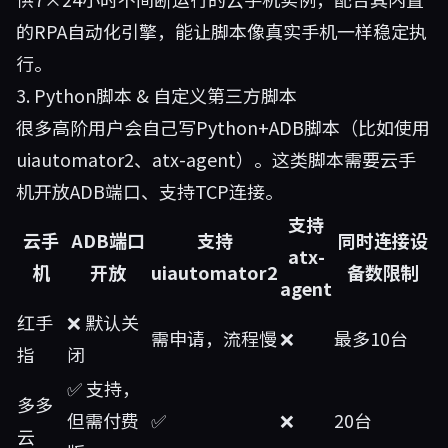
的RPA自动化引擎，能让脚本像真实手机一样稳定执
行。
3. Python脚本 & 自定义第三方脚本
很多高阶用户会自己写Python+ADB脚本（比如使用
uiautomator2、atx-agent）。这类脚本需要云手
机开放ADB端口、支持TCP连接。
支持
云手
ADB端口
支持
同时连接设
atx-
机
开放
uiautomator2
备数限制
agent
红手
❌ 默认关
需申请，流程慢
❌
最多10台
指
闭
✅ 支持，
多多
但需付费
✅
❌
20台
云