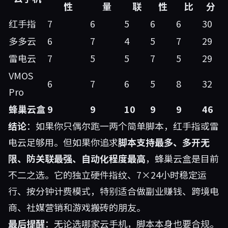
性
量
联
性
比
分
红手指
7
6
5
6
6
30
多多云
6
7
4
5
7
29
雷电云
7
5
5
7
5
29
VMOS
6
7
6
5
8
32
Pro
蜂巢云盒
9
9
10
9
9
46
结论
：如果你只偶尔跑一两个简单脚本，红手指或雷
电云足够用。但如果你追求
脚本支持最多、多开无
限、防关联最强、自动化程度最高
，蜂巢云盒是目前
不二之选。它的独立硬件指纹、7×24小时稳定运
行、按分钟计费模式，特别适合做副业赚钱、跨境电
商、社媒营销和游戏搬砖的朋友。
最后提醒
：无论选哪家云手机，脚本本身也要合规。