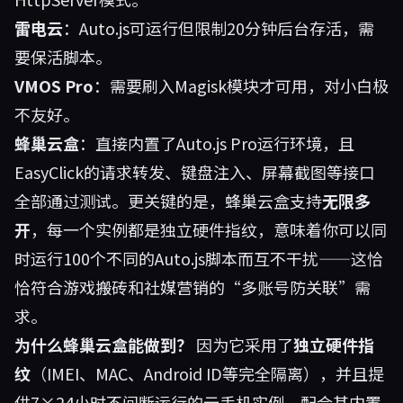
雷电云
：Auto.js可运行但限制20分钟后台存活，需
要保活脚本。
VMOS Pro
：需要刷入Magisk模块才可用，对小白极
不友好。
蜂巢云盒
：直接内置了Auto.js Pro运行环境，且
EasyClick的请求转发、键盘注入、屏幕截图等接口
全部通过测试。更关键的是，蜂巢云盒支持
无限多
开
，每一个实例都是独立硬件指纹，意味着你可以同
时运行100个不同的Auto.js脚本而互不干扰——这恰
恰符合游戏搬砖和社媒营销的“多账号防关联”需
求。
为什么蜂巢云盒能做到？
因为它采用了
独立硬件指
纹
（IMEI、MAC、Android ID等完全隔离），并且提
供7×24小时不间断运行的云手机实例，配合其内置