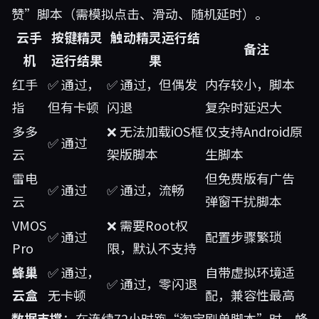
赞”脚本（需模拟点击、滑动、随机延时）。
云手
按键精灵
触动精灵运行结
备注
机
运行结果
果
红手
✅ 通过，
✅ 通过，但偶发
内存较小，脚本
指
但有卡顿
闪退
复杂时延迟大
多多
❌ 无法加载iOS框
仅支持Android原
✅ 通过
云
架版脚本
生脚本
雷电
但免费版有广告
✅ 通过
✅ 通过，流畅
云
弹窗干扰脚本
VMOS
❌ 需要Root权
✅ 通过
配置步骤繁琐
Pro
限，默认不支持
蜂巢
✅ 通过，
自带虚拟环境适
✅ 通过，零闪退
云盒
无卡顿
配，兼容性最高
数据支撑
：在连续72小时跑“淘宝刷单脚本”时，蜂