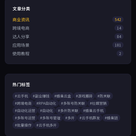
文章分类
商业资讯
542
跨境电商
14
达人分享
84
应用场景
181
使用教程
2
热门标签
#云手机
#副业赚钱
#蜂巢云盒
#游戏搬砖
#防关联
#跨境电商
#RPA自动化
#多账号防关联
#社媒营销
#自动化运营
#自动化
#多开防关联
#蜂巢云手机
#多账号运营
#多账号管理
#多开
#云手机群发
#蜂巢链
#批量操作
#云手机多开