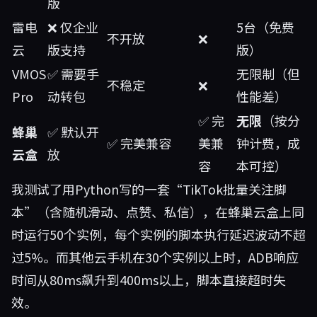
版
雷电
❌ 仅企业
5台（免费
不开放
❌
云
版支持
版）
VMOS
✅ 需要手
无限制（但
不稳定
❌
Pro
动转包
性能差）
✅ 完
无限
（按分
蜂巢
✅ 默认开
✅ 完美兼容
美兼
钟计费，成
云盒
放
容
本可控）
我测试了用Python写的一套“TikTok批量关注脚
本”（含随机滑动、点赞、私信），在蜂巢云盒上同
时运行50个实例，每个实例的脚本执行延迟波动不超
过5%。而其他云手机在30个实例以上时，ADB响应
时间从80ms飙升到400ms以上，脚本直接超时失
效。