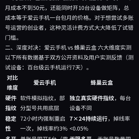
月成本不到50元，还能同时开10台设备做矩阵，总
成本等于爱云手机一台包月的价格。对于想尝试多账
号运营的创业者，这种灵活计费方式大大降低了试错
门槛。
二、深度对决：爱云手机 vs 蜂巢云盒 六大维度实测
以下所有数据基于双方公开资料及用户实测反馈（测
试设备：百台级云手机运行7天）。
对比
爱云手机
蜂巢云盒
维度
硬件
软件模拟指纹，部
独立真实硬件指纹
，每台
指纹
分型号共用底层
设备不同
稳定
72小时内强制重启
7×24持续运行
，掉线率
性
一次，掉线率约3%
<0.05%
多开
单账号限开5台（需
无限多开
，无账号数量限