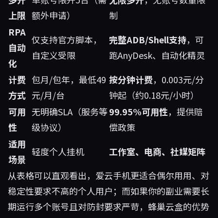
上限
额外申请）
制
RPA
仅支持官方脚本，
完整ADB/Shell支持
，可
自动
自定义受限
跑AnyDesk、自动化精灵
化
计费
包月/包年，最低49
按分钟计费
，0.003元/分
方式
元/月/台
钟起（约0.18元/小时）
可用
无明确SLA（服务等
99.95%可用性
，提供赔
性
级协议）
偿政策
适用
轻度个人挂机
工作室、电商、社媒矩阵
场景
从表格可以直观看出，爱云手机更适合偶尔用用、对
稳定性要求不高的个人用户；而如果你的副业需要长
期运行多个账号且对防封要求严苛，
蜂巢云盒
的优势