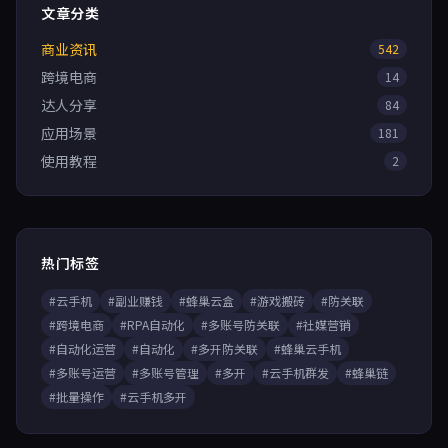
文章分类
商业资讯
542
跨境电商
14
达人分享
84
应用场景
181
使用教程
2
热门标签
#云手机
#副业赚钱
#蜂巢云盒
#游戏搬砖
#防关联
#跨境电商
#RPA自动化
#多账号防关联
#社媒营销
#自动化运营
#自动化
#多开防关联
#蜂巢云手机
#多账号运营
#多账号管理
#多开
#云手机群发
#蜂巢链
#批量操作
#云手机多开