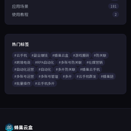
应用场景
181
使用教程
2
热门标签
#云手机
#副业赚钱
#蜂巢云盒
#游戏搬砖
#防关联
#跨境电商
#RPA自动化
#多账号防关联
#社媒营销
#自动化运营
#自动化
#多开防关联
#蜂巢云手机
#多账号运营
#多账号管理
#多开
#云手机群发
#蜂巢链
#批量操作
#云手机多开
蜂巢云盒