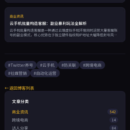
商业资讯
云手机批量构造客服：副业暴利玩法全解析
云手机批量构造客服是一种通过云端虚拟手机环境同时运营大量客服账
号的副业模式，核心优势在于独立硬件指纹和IP地址大幅降低封号风
险。文章详解五大应用场景：跨境电商多平台客服矩阵、社媒营销号批
量运营、游戏搬砖商人号体系、知识付费私域引流及本地生活O2O服
务，并给出防关联、自动化脚本、弹性扩容等实操策略，帮助工作室将
封号率降低85%以上，人力成本压缩至1/5，服务能力提升10-50倍。
#Twitter养号
#云手机
#防关联
#跨境电商
#社媒营销
#自动化运营
← 返回博客列表
文章分类
商业资讯
542
跨境电商
14
达人分享
84