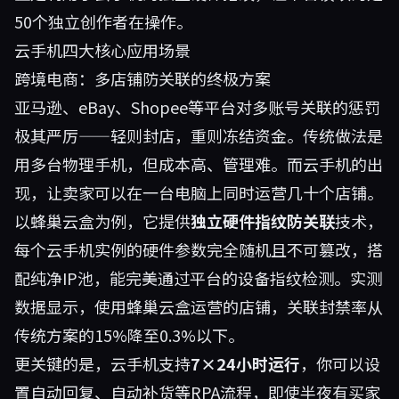
50个独立创作者在操作。
云手机四大核心应用场景
跨境电商：多店铺防关联的终极方案
亚马逊、eBay、Shopee等平台对多账号关联的惩罚
极其严厉——轻则封店，重则冻结资金。传统做法是
用多台物理手机，但成本高、管理难。而云手机的出
现，让卖家可以在一台电脑上同时运营几十个店铺。
以蜂巢云盒为例，它提供
独立硬件指纹防关联
技术，
每个云手机实例的硬件参数完全随机且不可篡改，搭
配纯净IP池，能完美通过平台的设备指纹检测。实测
数据显示，使用蜂巢云盒运营的店铺，关联封禁率从
传统方案的15%降至0.3%以下。
更关键的是，云手机支持
7×24小时运行
，你可以设
置自动回复、自动补货等RPA流程，即使半夜有买家