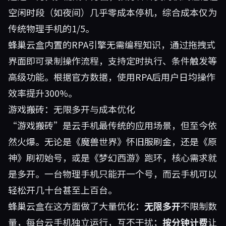
空闲时段（如夜间）几乎零成本停机，综合成本仅为
传统物理手机的1/5。
蜂巢云盒内置的RPA引擎无需编程知识，通过拖拽式
界面即可录制操作流程，支持定时执行、条件触发等
高级功能。根据官方数据，使用RPA后用户日均操作
效率提升300%。
游戏搬砖：无限多开与成本优化
“游戏搬砖”是云手机最传统的应用场景，但至今依
然火爆。无论是《魔兽世界》怀旧服刷金，还是《原
神》刷初始号，或是《梦幻西游》跑环，核心需求就
是多开。一台物理手机只能开一个号，而云手机可以
轻松开几十台甚至上百台。
蜂巢云盒在这方面做了大量优化：
无限多开
不限制数
量，每台云手机独立运行，互不干扰；
按分钟计费
让