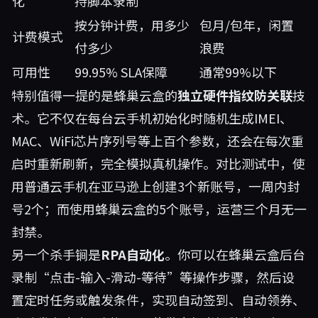
化
持脚本录制
按分钟计费，用多少
包月/包年，闲置
计费模式
付多少
浪费
可用性
99.95% SLA保障
通常99%以下
特别值得一提的是蜂巢云盒的
独立硬件指纹防关联
技
术。它不仅在每台云手机初始化时随机生成IMEI、
MAC、WiFi芯片序列号等上百个参数，还会在每次重
启时重新刷新，完全模拟真机操作。对比测试中，使
用普通云手机在亚马逊上创建3个新账号，一周内封
号2个；而使用蜂巢云盒的5个账号，运营三个月无一
封禁。
另一个杀手锏是
RPA自动化
。你可以在蜂巢云盒后台
录制“点击-输入-滑动-等待”等操作步骤，然后设
置定时任务或触发条件，实现自动签到、自动领券、