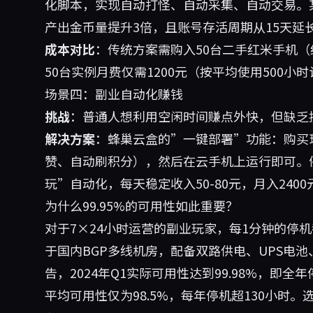
化脚本，实现自动打怪、自动采集、自动交易。
产出金币量提升3倍，且账号存活周期从15天延长
成本对比
：传统方案需购入50台二手红米手机（约2
50台实例月费仅需1200元（按平均使用500
场景四：副业自动化赚钱
挑战
：普通人想利用空闲时间赚点外快，但缺乏
解决方案
：蜂巢云盒的”一键部署”功能：购买
赞、自动刷积分），然后在云手机上运行即可。
玩”自动化，每天稳定收入50-80元，月入24
为什么99.95%的可用性如此重要？
对于7×24小时运营的副业玩家，每1分钟的停
于国内BGP多线机房，配备双路供电、UPS电池
告，2024年Q1实际可用性达到99.98%，即全
平均可用性仅为98.5%，每年停机超130小时