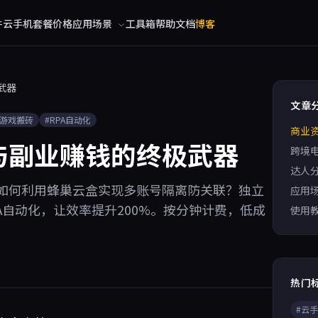
件
云手机
套餐价格
应用场景
工具箱
帮助文档
博客
武器
文章
#游戏搬砖
#RPA自动化
商业
与副业赚钱的终极武器
跨境
达人
如何利用蜂巢云盒实现多账号隔离防关联？独立
应用
A自动化，让效率提升200%。按分钟计费，低成
使用
热门
#云