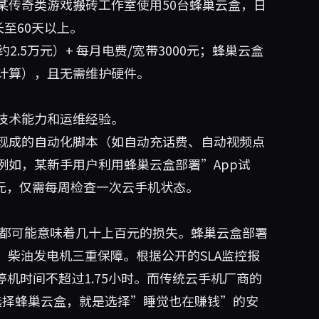
某传奇类游戏搬砖工作室使用50台蜂巢云盒，日
至60天以上。
.5万元）+ 每月电费/宽带3000元；蜂巢云盒
小时计算），且无需维护硬件。
技术能力和运维经验。
现成的自动化脚本（如自动充话费、自动视频点
例如，某新手用户利用蜂巢云盒部署”App试
00元，仅需每周检查一次云手机状态。
机都可能意味着几十上百元的损失。蜂巢云盒部署
、柴油发电机三重保障。根据公开的SLA监控报
年停机时间不超过1.75小时。而传统云手机厂商的
。选择蜂巢云盒，就是选择”睡觉也在赚钱”的安