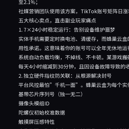
至2.1%；
社媒营销团队使用该方案，TikTok账号矩阵日
五大核心卖点，直击副业玩家痛点
1. 7×24小时稳定运行：告别设备维护噩梦
实体手机需要定时换电池、清缓存，而蜂巢云盒的
用性承诺。这意味着你的账号可以全年无休地运
系统自动负载均衡，不掉线、不卡顿。某游戏搬
每天4小时缩减到30分钟，且因设备故障导致的
2. 独立硬件指纹防关联：从根源解决封号
平台风控最怕”千机一面”。蜂巢云盒为每个实
基带芯片序列号（独一无二）
摄像头模组ID
陀螺仪初始校准数据
触摸屏压感特性