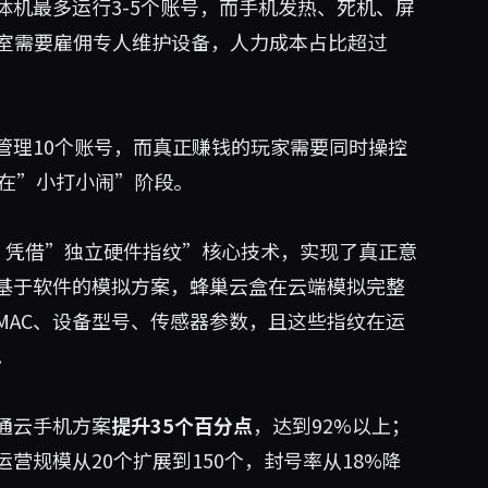
机最多运行3-5个账号，而手机发热、死机、屏
作室需要雇佣专人维护设备，人力成本占比超过
管理10个账号，而真正赚钱的玩家需要同时操控
留在”小打小闹”阶段。
，凭借”独立硬件指纹”核心技术，实现了真正意
基于软件的模拟方案，蜂巢云盒在云端模拟完整
、MAC、设备型号、传感器参数，且这些指纹在运
。
通云手机方案
提升35个百分点
，达到92%以上；
营规模从20个扩展到150个，封号率从18%降