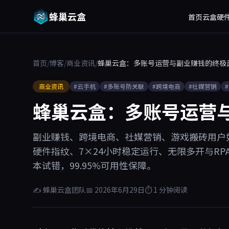
蜂巢云盒
首页
云盒硬
首页
/
博客
/
商业资讯
/
蜂巢云盒：多账号运营与副业赚钱的终极
商业资讯
#云手机
#多账号防关联
#跨境电商
#社媒营销
蜂巢云盒：多账号运营
副业赚钱、跨境电商、社媒营销、游戏搬砖用户
硬件指纹、7×24小时稳定运行、无限多开与RP
本试错，99.95%可用性保障。
✍ 蜂巢云盒团队
📅 2026年6月29日
⏱ 1 分钟阅读