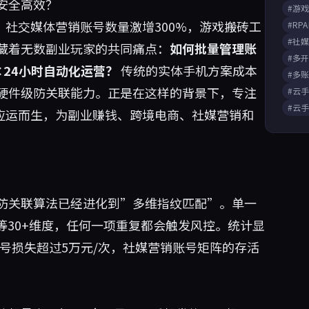
安全高效？
#游
，社交媒体营销账号数量激增300%，游戏搬砖工
#RP
#社
藏着无数副业玩家的共同痛点：
如何批量管理账
#多
24小时自动化运营？
传统的实体手机方案成本
#多
硬件级防关联能力。正是在这样的背景下，专注
#云
#云
应运而生，为副业赚钱、跨境电商、社媒营销和
防关联算法已经进化到”多维指纹匹配”。单一
I等30+维度，任何一项重复都会触发风控。统计显
封号损失超过5万元/次，社媒营销账号矩阵的存活