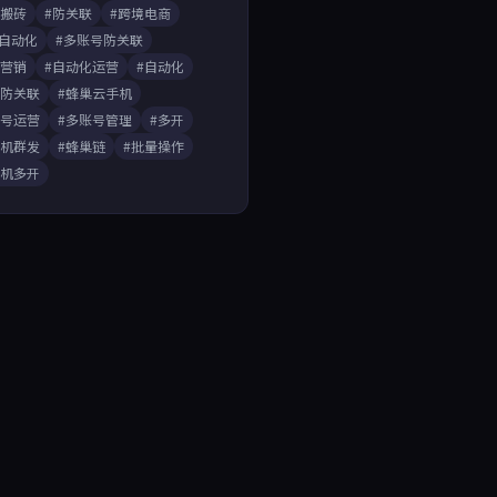
戏搬砖
#防关联
#跨境电商
A自动化
#多账号防关联
媒营销
#自动化运营
#自动化
开防关联
#蜂巢云手机
账号运营
#多账号管理
#多开
手机群发
#蜂巢链
#批量操作
手机多开