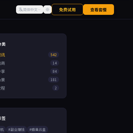
免费试用
查看套餐
简体中文
分类
资讯
542
电商
14
分享
84
场景
181
教程
2
标签
手机
#副业赚钱
#蜂巢云盒