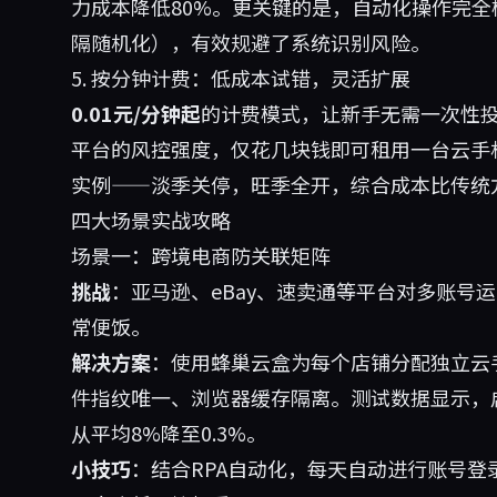
力成本降低80%。更关键的是，自动化操作完
隔随机化），有效规避了系统识别风险。
5. 按分钟计费：低成本试错，灵活扩展
0.01元/分钟起
的计费模式，让新手无需一次性
平台的风控强度，仅花几块钱即可租用一台云手
实例——淡季关停，旺季全开，综合成本比传统方
四大场景实战攻略
场景一：跨境电商防关联矩阵
挑战
：亚马逊、eBay、速卖通等平台对多账号
常便饭。
解决方案
：使用蜂巢云盒为每个店铺分配独立云
件指纹唯一、浏览器缓存隔离。测试数据显示，启
从平均8%降至0.3%。
小技巧
：结合RPA自动化，每天自动进行账号