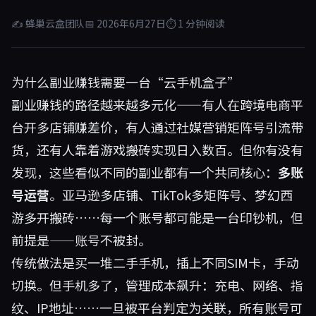
✍ 蜂巢云盒团队
📅 2026年6月27日
⏱ 1 分钟阅读
为什么副业赚钱需要一台“云手机盒子”
副业赚钱的路径越来越多元化——有人在跨境电商平
台开多店铺赚差价，有人通过社媒营销矩阵号引流带
货，还有人靠着游戏搬砖实现日入数百。但你有没有
发现，这些看似不同的副业都有一个共同核心：
多账
号运营
。亚马逊多店铺、TikTok多矩阵号、梦幻西
游多开搬砖……每一个账号都可能是一台印钞机，但
前提是——账号不被封。
传统做法是买一堆二手手机，插上不同SIM卡，手动
切换。但手机多了，管理成本飙升：充电、网络、指
纹、IP地址……一旦被平台判定为关联，所有账号可