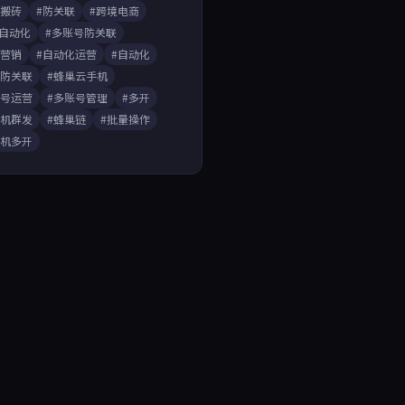
戏搬砖
#防关联
#跨境电商
A自动化
#多账号防关联
媒营销
#自动化运营
#自动化
开防关联
#蜂巢云手机
账号运营
#多账号管理
#多开
手机群发
#蜂巢链
#批量操作
手机多开