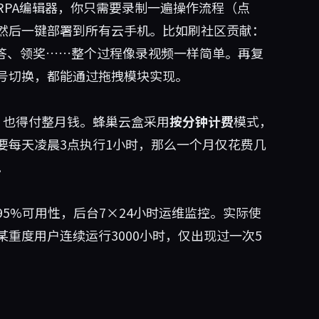
RPA编辑器，你只需要录制一遍操作流程（点
然后一键部署到所有云手机。比如刷社区贡献：
问答、领奖……整个过程像录视频一样简单。再复
号切换，都能通过拖拽模块实现。
，也得付整月钱。蜂巢云盒采用
按分钟计费
模式，
要每天凌晨3点执行1小时，那么一个月仅花费几
。
95%可用性，后台7×24小时运维监控。实际使
重度用户连续运行3000小时，仅出现过一次5