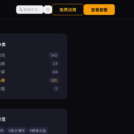
免费试用
查看套餐
简体中文
分类
资讯
542
电商
14
分享
84
场景
181
教程
2
标签
手机
#副业赚钱
#蜂巢云盒