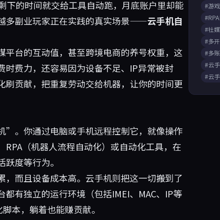
，剩下的时间就交给工具自动跑，月底账户里却能
#游
#RP
越多副业玩家正在实践的真实场景——
云手机自
#社
#多
媒平台的互动值，甚至跨境电商的养号权重，这
#多
#云
费时费力，还容易因为设备不足、IP异常被封
#云
化刷贡献，把重复劳动交给机器，让你的时间更
机”。你通过电脑或手机远程控制它，就像操作
、RPA（机器人流程自动化）或自动化工具，在
活跃度等行为。
累，而且设备成本高。云手机则把这一切搬到了
有独立的运行环境（包括IMEI、MAC、IP等
化脚本，躺着也能赚贡献。