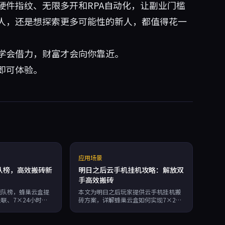
硬件指纹、无限多开和RPA自动化，让副业门槛
人，还是想探索更多可能性的新人，都值得花一
学会借力，财富才会向你靠近。
即可体验。
应用场景
队榜，高效搬砖新
明日之后云手机挂机攻略：解放双
手高效搬砖
战队榜，蜂巢云盒提
本文为明日之后玩家提供云手机挂机搬
联、7×24小时自
砖方案，详解蜂巢云盒如何实现7×24
RPA自动化，帮助
小时自动化运行、独立硬件指纹防关
风险、高收益的稳定
联、无限多开，配合RPA脚本提升收
益，适合游戏工作室与散人玩家。