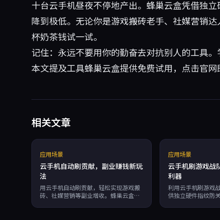
十台云手机昼夜不停地产出。蜂巢云盒凭借独立
降到极低。无论你是游戏搬砖老手、社媒营销达
杯奶茶钱试一试。
记住：永远不要用你的勤奋去对抗别人的工具。
本文提及工具
蜂巢云盒
提供免费试用，点击官网
相关文章
应用场景
应用场景
云手机自动刷贡献，副业赚钱新玩
云手机刷游戏战
法
利器
用云手机自动刷贡献，轻松实现游戏搬
利用云手机刷游戏
砖、社媒营销等副业增收。蜂巢云盒支
供独立硬件指纹防关
持7×24运行、独立硬件指纹防关联、
动运行、无限多开及
无限多开与RPA自动化，按分钟计费，
游戏工作室实现低
效率提升10倍。
搬砖运营。