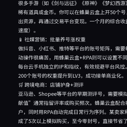
很多手游（如《剑与远征》《原神》《梦幻西游
稀有道具或金币。你可以在蜂巢云盒上开50个号
出资源，再通过交易平台变现。一个月的综合收益通
速度）。
📱 社媒营销：批量养号涨权重
做抖音、小红书、推特等平台的账号矩阵，需要
动操作很痛苦，用蜂巢云盒+RPA则可以设置不
每台云手机独立的IP和指纹，有效规避平台风控
200个账号的权重提升到LV3，成功接单商业化。
🛒 跨境电商：店铺护身+测评
亚马逊、Shopee等平台的早期测评号，需要
献值”通常指留评率或购买频次。蜂巢云盒配合
户，同时用RPA自动完成日常行为序列。某卖家
成了5次以上模拟购买，至今零封号，直接节省