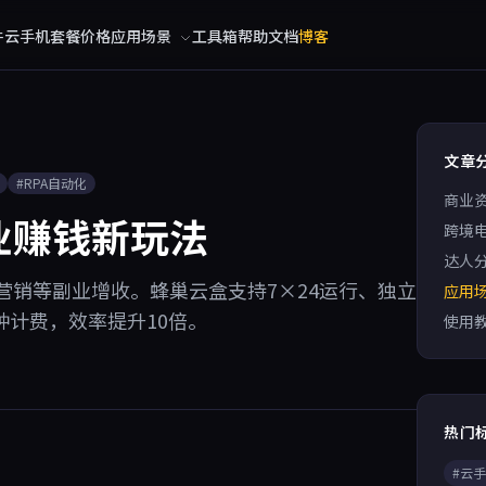
件
云手机
套餐价格
应用场景
工具箱
帮助文档
博客
文章
#RPA自动化
商业
业赚钱新玩法
跨境
达人
销等副业增收。蜂巢云盒支持7×24运行、独立
应用
钟计费，效率提升10倍。
使用
热门
#云