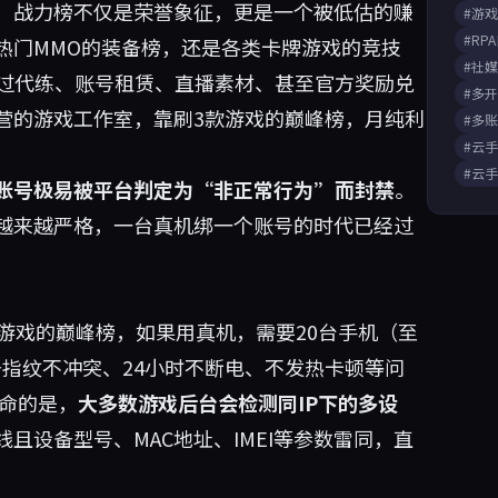
、战力榜不仅是荣誉象征，更是一个被低估的赚
#游
#RP
热门MMO的装备榜，还是各类卡牌游戏的竞技
#社
通过代练、账号租赁、直播素材、甚至官方奖励兑
#多
营的游戏工作室，靠刷3款游戏的巅峰榜，月纯利
#多
#云
#云
账号极易被平台判定为“非正常行为”而封禁
。
越来越严格，一台真机绑一个账号的时代已经过
游戏的巅峰榜，如果用真机，需要20台手机（至
备指纹不冲突、24小时不断电、不发热卡顿等问
致命的是，
大多数游戏后台会检测同IP下的多设
且设备型号、MAC地址、IMEI等参数雷同，直