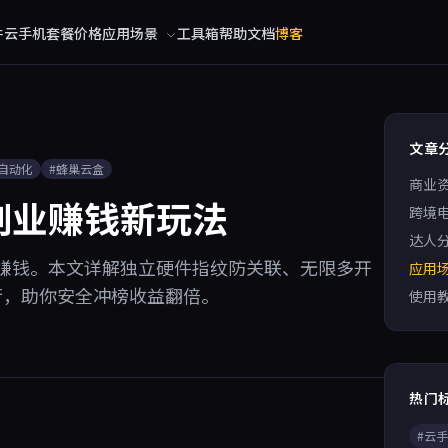
件
云手机
套餐价格
应用场景
工具箱
帮助文档
博客
文章
A自动化
#蜂巢云盒
商业
副业赚钱新玩法
跨境
达人
赚钱。本文详解独立硬件指纹防关联、无限多开
应用
运行，助你安全冲榜收益翻倍。
使用
热门
#云