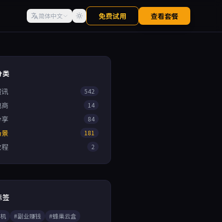
免费试用
查看套餐
简体中文
分类
资讯
542
电商
14
分享
84
场景
181
教程
2
标签
手机
#副业赚钱
#蜂巢云盒