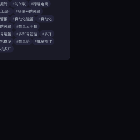
戏搬砖
#防关联
#跨境电商
A自动化
#多账号防关联
媒营销
#自动化运营
#自动化
开防关联
#蜂巢云手机
账号运营
#多账号管理
#多开
手机群发
#蜂巢链
#批量操作
手机多开