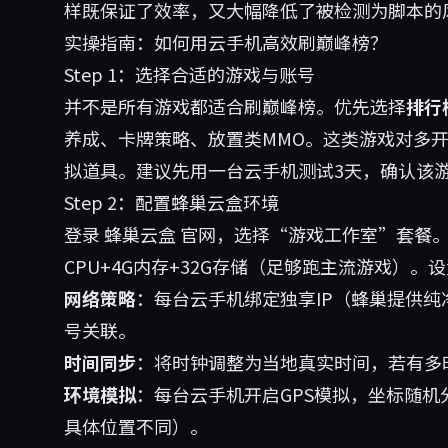
样既保证了效率，又大幅降低了被检测为脚本的
实操指南：如何用云手机高效刷巅峰榜？
Step 1：选择合适的游戏与账号
并不是所有游戏都适合刷巅峰榜。优先选择
排行
养成、卡牌策略、放置类MMO。这类游戏对多
拟道具。建议先用一台云手机测试3天，确认该
Step 2：配置蜂巢云盒环境
登录
蜂巢云盒
官网，选择“游戏工作室”套餐。新
CPU+4G内存+32G存储（足够跑主流游戏）。
网络策略
：每台云手机绑定独享IP（蜂巢提供纯净
号关联。
时间同步
：将时钟调整为当地真实时间，若有多
环境模拟
：每台云手机开启GPS模拟，坐标随机
具体位置不同）。