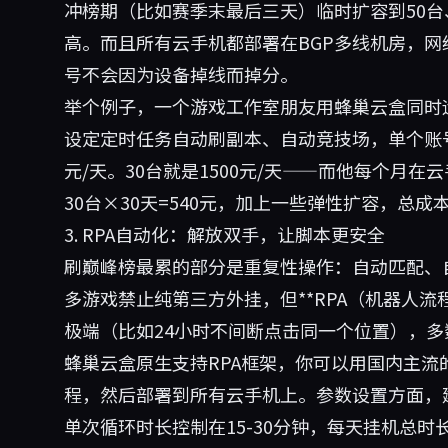
冲榜期（比如赛季末最后三天）临时扩容到50台
高。而且所有云手机都部署在BGP多线机房，网络
号不会因为设备掉线而掉分。
举个例子，一个游戏工作室朋友用蜂巢云盒同时
设定定时任务自动刷副本、自动竞技场，单个账号
元/天。30台就是1500元/天——而他每个月在
30台×30天=540元，加上一些弹性扩容，总成本
3. RPA自动化：解放双手，让脚本更安全
刷巅峰榜最累的部分是重复性操作：自动匹配、
多游戏禁止纯第三方外挂，但**RPA（机器人流
极端（比如24小时不间断点击同一个位置），
蜂巢云盒原生支持RPA框架，你可以用国内主流的
程，然后部署到所有云手机上。参数设置方面，建
单次循环时长控制在15-30分钟，每天挂机总时