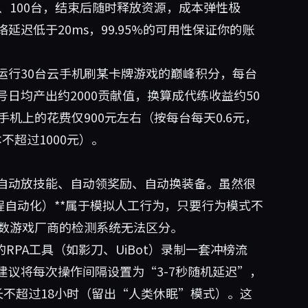
、100台，结束后随时释放资源，成本弹性极
延迟低于20ms，99.95%的可用性保证你的账
运行30台云手机刷某卡牌游戏的巅峰积分，每台
日均产出约2000贡献值，换算成代练收益约50
云手机上的花费仅900元左右（按每台每天0.6元，
不超过1000元）。
自动放技能、自动领奖励、自动换装备。虽然很
程自动化）**属于模拟人工行为，只要行为模式不
多数游戏厂商的检测系统无法区分。
RPA工具（如影刀、UiBot）录制一套冲榜流
议将每次操作间隔设置为“3-7秒随机延迟”，
长不超过18小时（留出“人类休眠”模式）。这