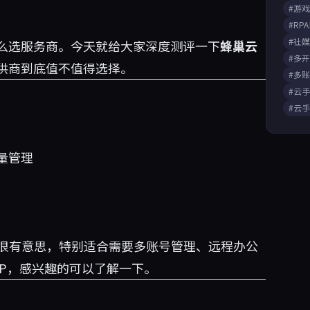
#游
#RP
#社
么选服务商。今天就给大家深度测评一下
蜂巢云
#多
供商到底值不值得选择。
#多
#云
#云
量管理
p)这个产品很有意思，特别适合需要多账号管理、远程办公
P，感兴趣的可以了解一下。