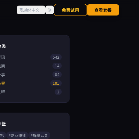
免费试用
查看套餐
简体中文
分类
资讯
542
电商
14
分享
84
场景
181
教程
2
标签
手机
#副业赚钱
#蜂巢云盒