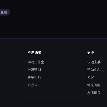
行业领域，助力企业
对游戏、电商、教育等行业提供定制服
务。价格中等偏低，适合需要一站式企
业上云解决方案的用户。
云主机
应用场景
支持
游戏工作室
快速上手
社媒营销
帮助中心
跨境电商
博客
云办公
常见问题
友情链接