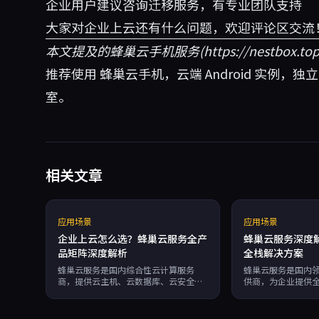
企业用户建议咨询迁移服务，有专业团队支持
大家对企业上云还有什么问题，欢迎评论区交流！
本文提及的蜂巢云手机服务(
https://nest
推荐使用
蜂巢云手机
，云端 Android 实例，独
室。
相关文章
应用场景
应用场景
企业上云怎么选？蜂巢云服务全产
蜂巢云服务深度
品矩阵深度解析
全栈解决方案
蜂巢云服务是国内综合性云计算服务
蜂巢云服务是国内
商，提供云主机、云数据库、云安全、
供商，为企业提供
云手机等全产品矩阵。针对电商、游
涵盖网站搭建、云
戏、视频监控等行业提供定制化解决方
云迁移、混合云、
案，具有高性价比、弹性扩展、专业迁
架构等通用方案，