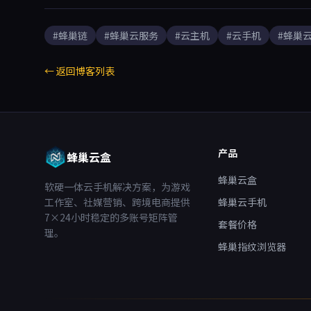
移服务等优势，起步价仅169元/月，是
育、视频云存储等
企业数字化转型的理想选择。
数字化转型。
#蜂巢链
#蜂巢云服务
#云主机
#云手机
#蜂巢
← 返回博客列表
产品
蜂巢云盒
蜂巢云盒
软硬一体云手机解决方案，为游戏
工作室、社媒营销、跨境电商提供
蜂巢云手机
7×24小时稳定的多账号矩阵管
套餐价格
理。
蜂巢指纹浏览器