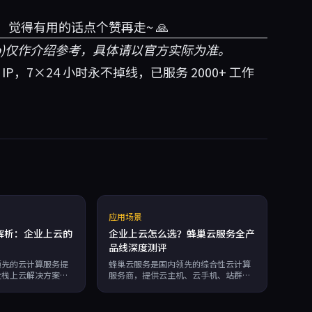
觉得有用的话点个赞再走~ 🙏
box.top)仅作介绍参考，具体请以官方实际为准。
立 IP，7×24 小时永不掉线，已服务 2000+ 工作
应用场景
解析：企业上云的
企业上云怎么选？蜂巢云服务全产
品线深度测评
领先的云计算服务提
蜂巢云服务是国内领先的综合性云计算
全栈上云解决方案。
服务商，提供云主机、云手机、站群
安全、数据灾备、上
IP、云安全、云数据库等全产品线，涵
高性能计算及高可用
盖网站、安全、灾备、上云迁移、混合
同时深耕安防、教
云、高性能计算等多种解决方案，并针