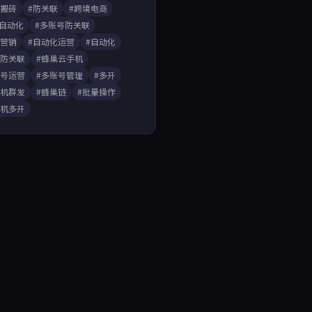
戏搬砖
#防关联
#跨境电商
A自动化
#多账号防关联
媒营销
#自动化运营
#自动化
开防关联
#蜂巢云手机
账号运营
#多账号管理
#多开
手机群发
#蜂巢链
#批量操作
手机多开