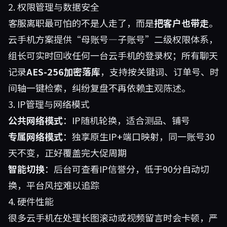
2. 权限管理与数据安全
客服离职最可怕的不是人走了，而是
把客户也带走
。
云手机方案提供“母账号—子账号”二级权限体系，
组长可实时回收任何一台云手机的登录权；所有聊天
记录
AES-256加密落库
，支持按关键词、订单号、时
间轴一键检索，纠纷复盘不再依赖主观陈述。
3. IP管理与网络模式
公共网络模式
：IP随机轮换，适合测品、铺号
专属网络模式
：独享原生IP+端口映射，同一账号30
天不变，正好覆盖完大促周期
智能切换
：后台可查看IP信誉分，低于90分自动切
换，平台风控难以追踪
4. 硬件性能
很多云手机在处理长图滚动或视频留言时会卡顿，严