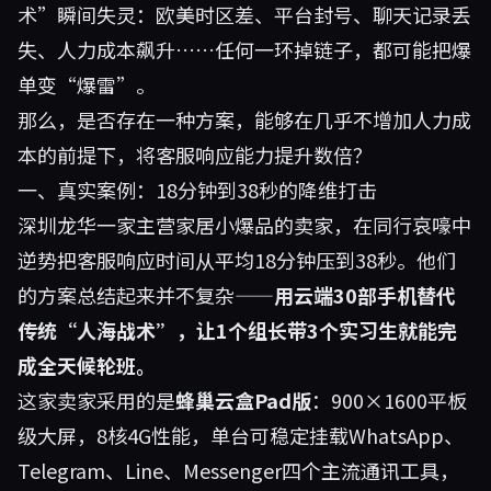
术”瞬间失灵：欧美时区差、平台封号、聊天记录丢
失、人力成本飙升……任何一环掉链子，都可能把爆
单变“爆雷”。
那么，是否存在一种方案，能够在几乎不增加人力成
本的前提下，将客服响应能力提升数倍？
一、真实案例：18分钟到38秒的降维打击
深圳龙华一家主营家居小爆品的卖家，在同行哀嚎中
逆势把客服响应时间从平均18分钟压到38秒。他们
的方案总结起来并不复杂——
用云端30部手机替代
传统“人海战术”，让1个组长带3个实习生就能完
成全天候轮班。
这家卖家采用的是
蜂巢云盒Pad版
：900×1600平板
级大屏，8核4G性能，单台可稳定挂载WhatsApp、
Telegram、Line、Messenger四个主流通讯工具，