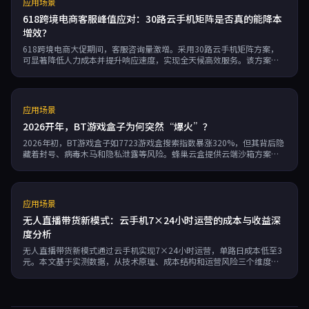
应用场景
618跨境电商客服峰值应对：30路云手机矩阵是否真的能降本
增效？
618跨境电商大促期间，客服咨询量激增。采用30路云手机矩阵方案，
可显著降低人力成本并提升响应速度，实现全天候高效服务。该方案通
过云端设备替代传统人海战术，有效应对流量洪峰，提高客户满意度和
转化率。
应用场景
2026开年，BT游戏盒子为何突然“爆火”？
2026年初，BT游戏盒子如7723游戏盒搜索指数暴涨320%，但其背后隐
藏着封号、病毒木马和隐私泄露等风险。蜂巢云盒提供云端沙箱方案，
隔离风险并降低成本，成为玩家新选择。
应用场景
无人直播带货新模式：云手机7×24小时运营的成本与收益深
度分析
无人直播带货新模式通过云手机实现7×24小时运营，单路日成本低至3
元。本文基于实测数据，从技术原理、成本结构和运营风险三个维度深
度剖析其可行性和收益，揭示其在当前平台流量逻辑下的优势。