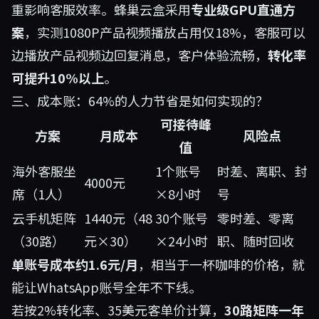
重影响客服效率。蜂巢云盒采用
专业级GPU直通方
案
，实测1080P产品视频播放占用仅18%，客服可以
边播放产品视频边回复消息，客户体验流畅，
转化率
可提升10%以上
。
三、成本账：64%的人力节省是如何实现的？
可接待峰
方案
月成本
风险点
值
海外客服坐
1个账号
时差、离职、封
4000元
席（1人）
×8小时
号
云手机矩阵
1440元（48
30个账号
零时差、零离
（30路）
元×30）
×24小时
职、随时回收
单账号成本约1.6元/月
，相当于一杯咖啡的价格，就
能让WhatsApp账号全年不下线。
若按2%转化率、35美元客单价计算，
30路矩阵一年