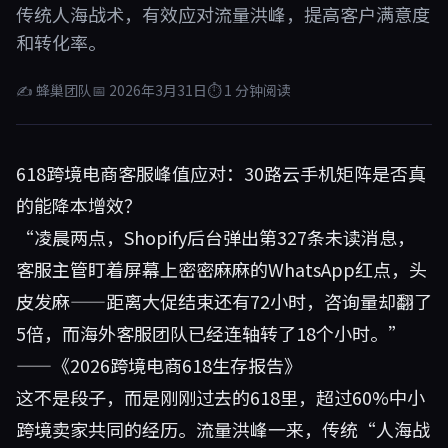
传统人海战术，有效应对流量洪峰，提高客户满意度
和转化率。
✍ 蜂巢团队
📅 2026年3月31日
⏱ 1 分钟阅读
618跨境电商客服峰值应对：30路云手机矩阵是否真
的能降本增效？
“凌晨两点，Shopify后台弹出第327条未读消息，
客服主管盯着屏幕上密密麻麻的WhatsApp红点，头
皮发麻——距离大促结束还有72小时，咨询量却翻了
5倍，而海外客服团队已经连轴转了18个小时。”
——《2026跨境电商618生存报告》
这不是段子，而是刚刚过去的618里，超过60%中小
跨境卖家共同的经历。流量洪峰一来，传统“人海战