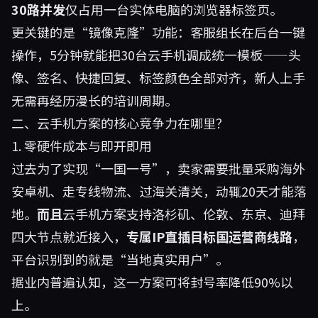
30路并发
仅占用一台实体电脑的浏览器标签页。
更关键的是“镜像克隆”功能：客服组长在后台一键
操作，5分钟就能把30台云手机调成统一模板——头
像、签名、快捷回复、标签颜色全部对齐，新人上手
无需再经历漫长的培训周期。
二、云手机方案的核心竞争力在哪里？
1. 零硬件成本与即开即用
过去为了实现“一国一号”，卖家需要批量采购海外
安卓机、走专线物流、过海关清关，动辄20天才能落
地。
而且
云手机方案支持洛杉矶、伦敦、东京、迪拜
四大节点就近接入，
专属IP直插目标国运营商线路
，
平台识别到的就是“当地真实用户”。
据业内普遍认知，这一方案可将封号率降低90%以
上。