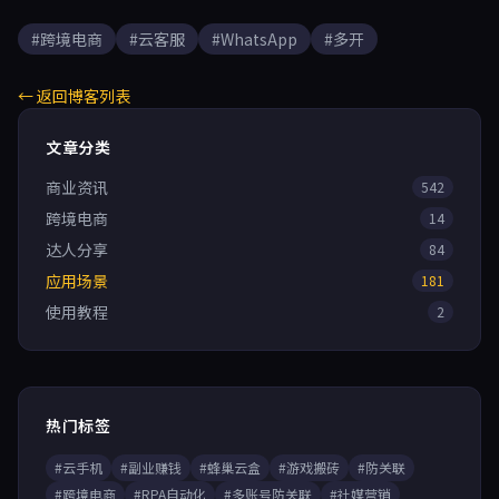
#跨境电商
#云客服
#WhatsApp
#多开
← 返回博客列表
文章分类
商业资讯
542
跨境电商
14
达人分享
84
应用场景
181
使用教程
2
热门标签
#云手机
#副业赚钱
#蜂巢云盒
#游戏搬砖
#防关联
#跨境电商
#RPA自动化
#多账号防关联
#社媒营销