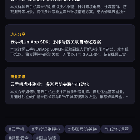
本文详解云手机声纹识别模拟技术原理，针对跨境电商、社媒营销、游
戏搬砖等场景，提供多账号独立声纹环境搭建方案。结合蜂巢云盒独立
硬件指纹与RPA自动化，实现99.95%可用性防关联，助你安全高效副业
赚钱。
达人分享
云手机UniApp SDK：多账号防关联自动化方案
本文详解云手机UniApp SDK如何帮助副业人群解决多账号封禁、效率低
下难题。独立硬件指纹防关联、无限多开与RPA自动化，结合蜂巢云盒的
7×24运行与按分钟计费，助力跨境电商、社媒营销、游戏搬砖高效赚
钱。
商业资讯
云手机虎扑副业：多账号防关联与自动化
本文介绍如何利用云手机在虎扑开展多账号矩阵、自动化运营等副业，
并通过独立硬件指纹防关联与RPA工具实现高效收益。推荐蜂巢云盒，支
持7×24运行、无限多开，按分钟计费，帮你安全赚取虎扑平台红利。
#云手机
#声纹识别模拟
#多账号防关联
#自动化运营
#蜂巢云盒
#副业赚钱