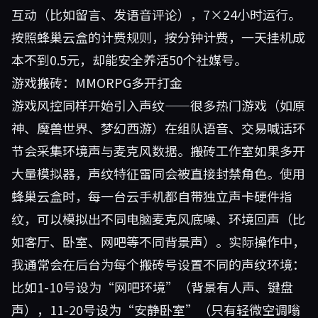
互动（比如留言、发语音评论），7×24小时运行。
按照蜂巢云盒的计费规则，按分钟计费，一天挂机成
本不到0.5元，却能安全养活50个社媒号。
游戏搬砖：MMORPG多开打金
游戏风控同样开始引入声纹——很多热门游戏（如原
神、魔兽世界、梦幻西游）在组队语音、交易喊话环
节会采集环境声与麦克风数据。搬砖工作室如果多开
大量模拟器，声纹特征雷同会被直接封禁角色。使用
蜂巢云盒时，每一台云手机都自带独立声卡硬件指
纹，可以模拟出不同电脑麦克风底噪、环境回声（比
如客厅、卧室、网吧等不同背景声）。实际操作中，
我通常会在后台为每个搬砖号设置不同的声纹环境：
比如1-10号设为“网吧环境”（背景有人声、键盘
声），11-20号设为“安静卧室”（只有轻微空调嗡