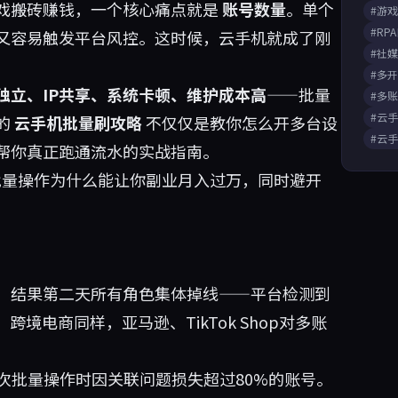
戏搬砖赚钱，一个核心痛点就是
账号数量
。单个
#游
#RP
又容易触发平台风控。这时候，云手机就成了刚
#社
#多
独立、IP共享、系统卡顿、维护成本高
——批量
#多
#云
的
云手机批量刷攻略
不仅仅是教你怎么开多台设
#云
帮你真正跑通流水的实战指南。
量操作为什么能让你副业月入过万，同时避开
，结果第二天所有角色集体掉线——平台检测到
。跨境电商同样，亚马逊、TikTok Shop对多账
次批量操作时因关联问题损失超过80%的账号。