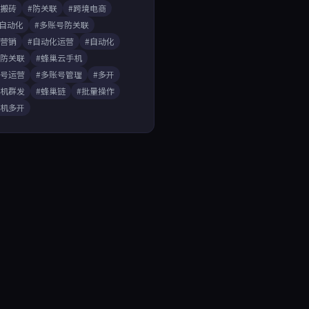
戏搬砖
#防关联
#跨境电商
A自动化
#多账号防关联
媒营销
#自动化运营
#自动化
开防关联
#蜂巢云手机
账号运营
#多账号管理
#多开
手机群发
#蜂巢链
#批量操作
手机多开