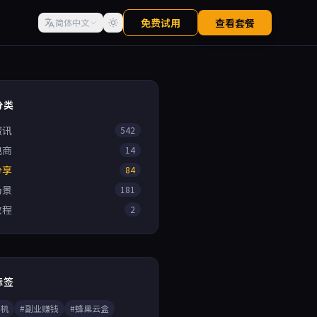
免费试用
查看套餐
简体中文
分类
资讯
542
电商
14
分享
84
场景
181
教程
2
标签
手机
#副业赚钱
#蜂巢云盒