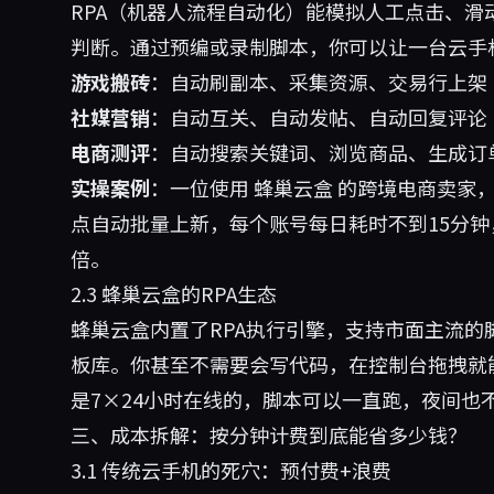
RPA（机器人流程自动化）能模拟人工点击、
判断。通过预编或录制脚本，你可以让一台云手
游戏搬砖
：自动刷副本、采集资源、交易行上架
社媒营销
：自动互关、自动发帖、自动回复评论
电商测评
：自动搜索关键词、浏览商品、生成订
实操案例
：一位使用
蜂巢云盒
的跨境电商卖家，用
点自动批量上新，每个账号每日耗时不到15分钟
倍。
2.3 蜂巢云盒的RPA生态
蜂巢云盒内置了RPA执行引擎，支持市面主流的脚本
板库。你甚至不需要会写代码，在控制台拖拽就
是7×24小时在线的，脚本可以一直跑，夜间也
三、成本拆解：按分钟计费到底能省多少钱？
3.1 传统云手机的死穴：预付费+浪费