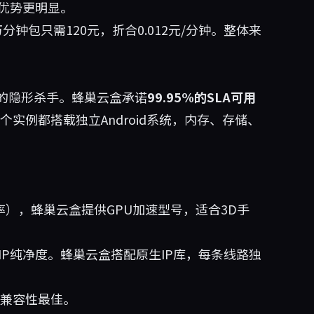
优势更明显。
钟包只需120元，折合0.012元/分钟。整体来
的隐形杀手。蜂巢云盒承诺
99.95%的SLA可用
个实例都搭载独立Android系统，内存、存储、
率），蜂巢云盒提供GPU加速型号，适合3D手
IP纯净度。蜂巢云盒搭配原生IP库，每条线路独
，兼容性最佳。