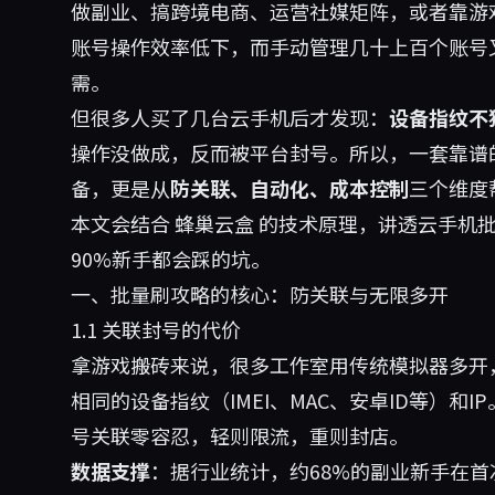
做副业、搞跨境电商、运营社媒矩阵，或者靠游
账号操作效率低下，而手动管理几十上百个账号
需。
但很多人买了几台云手机后才发现：
设备指纹不
操作没做成，反而被平台封号。所以，一套靠谱
备，更是从
防关联、自动化、成本控制
三个维度
本文会结合
蜂巢云盒
的技术原理，讲透云手机批
90%新手都会踩的坑。
一、批量刷攻略的核心：防关联与无限多开
1.1 关联封号的代价
拿游戏搬砖来说，很多工作室用传统模拟器多开
相同的设备指纹（IMEI、MAC、安卓ID等）和IP
号关联零容忍，轻则限流，重则封店。
数据支撑
：据行业统计，约68%的副业新手在首