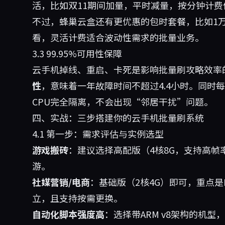
活，比如双11期间加量，平时减量，按分钟计费
不过，蜂巢云盒还有更优惠的包时套餐，比如1万分
看，灵活计费适合波动性需求的批量业务。
3.3 99.95%可用性保障
云手机掉线、重启、卡死是影响批量刷攻略效率
性
，意味着一年故障时间不超过4.4小时。同时每
CPU完全隔离，不会出现“邻居干扰”问题。
四、实战：三步搭建你的云手机批量刷系统
4.1 第一步：需求评估与实例选型
游戏搬砖
：建议选择高配版（4核8G，支持高帧
游。
社媒营销/电商
：基础版（2核4G）即可，重点是
立，且支持按需更换。
自动化脚本强度高
：选择带ARM v8架构的机型