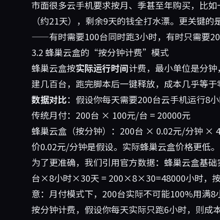
市面很多云手机要求按月、季甚至年购买，比如一
（约21天），剩余9天的钱全打水漂。更关键的
——有时需要100台同时跑3小时，有时只需要2
3.2 蜂巢云盒的“按分钟计费”模式
蜂巢云盒按
实际运行时间
计费，最小单位是分钟
建几百台，跑完脚本后一键释放，成本几乎等于
数据对比
：假设你每天需要200台云手机运行8
传统月付：200台 × 100元/台 = 20000元
蜂巢云盒（按分钟）：200台 × 0.02元/分钟 × 4
价0.02元/分钟是假设。实际蜂巢云盒价格更低。
为了更准确，我们引用官方数据：蜂巢云盒基础
台×8小时×30天 = 200×8×30=48000小时，
意：月付模式下，200台实际不可能100%用满
按分钟计费，假设你每天实际只跑6小时，则成本降为2