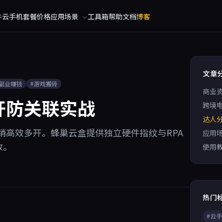
件
云手机
套餐价格
应用场景
工具箱
帮助文档
博客
文章
#副业赚钱
#游戏搬砖
商业
开防关联实战
跨境
达人
销高效多开。蜂巢云盒提供独立硬件指纹与RPA
应用
收。
使用
热门
#云