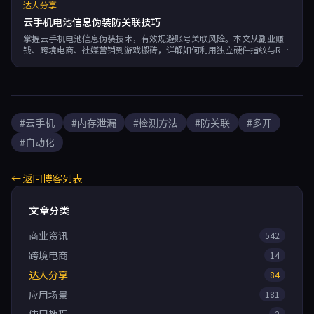
达人分享
云手机电池信息伪装防关联技巧
掌握云手机电池信息伪装技术，有效规避账号关联风险。本文从副业赚
钱、跨境电商、社媒营销到游戏搬砖，详解如何利用独立硬件指纹与RPA
自动化提升效率，并推荐蜂巢云盒实现7×24稳定运行。
#云手机
#内存泄漏
#检测方法
#防关联
#多开
#自动化
← 返回博客列表
文章分类
商业资讯
542
跨境电商
14
达人分享
84
应用场景
181
2