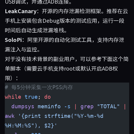
USB调试，并通过ADB连接。
LeakCanary
：开源的内存泄漏检测框架。推荐在云
手机上安装包含Debug版本的测试应用，运行一段
时间后自动生成泄漏堆栈。
SoloPi
：阿里开源的自动化测试工具，支持内存泄
漏注入与监控。
对于没有技术背景的副业用户，可以参考下面这个简
单脚本（需要云手机支持root或默认开启ADB权
限）：
# 每5分钟采集一次PSS内存
while
 true
; 
do
  dumpsys
 meminfo
 -s
 |
 grep
 "TOTAL"
 |
awk
 '{print strftime("%Y-%m-%d 
%H:%M:%S"), $2}'