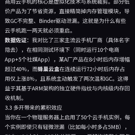
商用云手机的核心是虚拟化技术与系统裁剪。部分低
价产品为了节省资源，直接精简掉内存管理模块，导
致GC不完整、Binder驱动泄漏。这就是为什么有些
云手机跑一两天就必须重启。
数据佐证
：我对比了三家主流云手机厂商（具体名字
隐去），在相同测试环境下（同时运行10个电商
App+5个社媒App），某A厂产品在8小时后内存增幅
超过40%，而
蜂巢云盒
在连续运行72小时后内存占
用仅上涨8%，且系统主动触发了两次温和GC。这得
益于其基于ARM架构的独立硬件指纹与内核级内存回
收机制。
3.3 多开带来的累积效应
当你在一个物理服务器上启用了50个云手机实例，每
个实例即使只有轻微泄漏（比如每小时多占5MB），