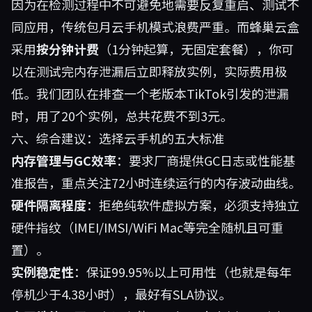
因为在检测过程中不可避免地需要反复重启、测试不
同应用，传统包月云手机模式浪费严重。而
蜂巢云盒
采用
按分钟计费
（1分钟起算，无固定套餐），你可
以在测试完内存泄漏后立即释放实例，实际费用极
低。我们团队在排查一个老版本TikTok引发的泄漏
时，用了20个实例，总共花费不到3元。
六、综合建议：选择云手机的五大标准
内存管理与GC效率
：要求厂商提供GC日志或性能基
准报告，重点关注72小时连续运行的内存波动曲线。
硬件隔离程度
：拒绝纯软件虚拟方案，必须支持独立
硬件指纹（IMEI/IMSI/WiFi Mac等完全随机且可重
置）。
实例稳定性
：保证99.95%以上可用性（也就是每年
停机少于4.38小时），最好有SLA协议。