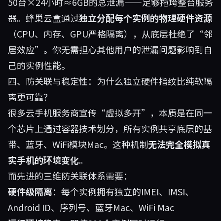
50台×24小时≈6GB的总泄漏——足够拖垮整台服务
器。蜂巢云盒通过
独立分配每个实例的物理硬件资源
（CPU、内存、GPU严格隔离），从底层杜绝了“邻
居效应”。你无需担心其他用户的泄漏问题影响到自
己的实例性能。
四、防关联与稳定性：为什么独立硬件指纹比纯软隔
离更可靠？
很多云手机服务商宣传“虚拟多开”，本质是在同一
个芯片上通过容器技术划分，所有实例共享底层的基
带、蓝牙、WiFi模块Mac。这种机制
无法完全模拟真
实手机的环境变化
。
而先进的三维防关联体系需要：
硬件级隔离
：每个实例拥有独立的IMEI、IMSI、
Android ID、序列号、蓝牙Mac、WiFi Mac