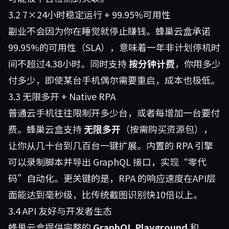
3.2 7×24小时稳定运行 + 99.95%可用性
副业不会因为你在睡觉就停止赚钱。蜂巢云盒承诺
99.95%的可用性（SLA），意味着一年非计划停机时
间不超过4.38小时。同时支持
按分钟计费
，你用多少
付多少，即使某台手机偶尔需要重启，成本也极低。
3.3 无限多开 + Native RPA
普通云手机往往限制开多少台，或者每增加一台要付
费。蜂巢云盒支持
无限多开
（按需购买资源包），
让你从几十台到几百台一键扩展。内置的 RPA 引擎
可以录制脚本并导出 GraphQL 接口，实现“零代
码”自动化。更关键的是，RPA 的响应速度在API层
面能达到毫秒级，比传统截图识别快10倍以上。
3.4 API 友好与开发者生态
蜂巢云盒提供完整的
GraphQL Playground
和