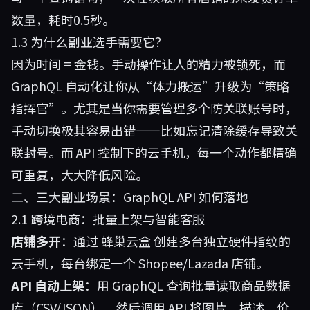
数量，耗时0.5秒。
1.3 为什么副业选手需要它？
因为时间 = 金钱。手动操作让人的精力被锁死，而
GraphQL 自动化让你从“体力搬运”升级为“策略
指挥官”。尤其是当你需要管理多个防关联账号时，
手动切换极其容易出错——比如忘记清除缓存导致关
联封号。而 API 控制下的云手机，每一个动作都精确
可重复，大大降低风险。
二、三大副业场景：GraphQL API 如何落地
2.1 跨境电商：批量上架与智能客服
店铺多开
：通过
蜂巢云盒
创建多台独立硬件指纹的
云手机，每台绑定一个 Shopee/Lazada 店铺。
API 自动上架
：用 GraphQL 查询批量读取商品数据
库（CSV/JSON），然后调用 API 将图片、描述、价