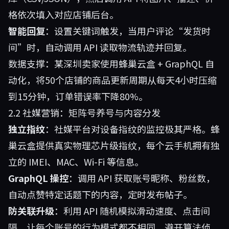
格依次填入对应店铺后台。
智能回复
：设置关键词触发，当用户评论“发货时
间”时，自动调用 API 读取物流轨迹并回复。
数据支撑：某深圳卖家使用蜂巢云盒 + GraphQL 自
动化，将50个店铺的商品更新周期从每天4小时压缩
到15分钟，订单错误率下降80%。
2.2 社媒营销：矩阵号养号与内容分发
独立指纹
：社媒平台对设备指纹的监控极其严格。蜂
巢云盒提供真实物理芯片级指纹，每个云手机拥有独
立的 IMEI、MAC、Wi-Fi 等信息。
GraphQL 操控
：调用 API 获取账号昵称、粉丝数，
自动点赞特定话题下的内容，定时发布帖子。
防关联升级
：利用 API 随机模拟滑动速度、点击间
隔，让每个账号的行为模式都不相同，避开算法侦