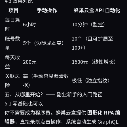
4.3 效果对比
项目
手动操作
蜂巢云盒 API 自动化
每日耗
6小时
10分钟（监控）
时
账号数
20个（且可扩展至
5个（边际成本高）
量
100+）
每天收
200元
1500元（线性增长）
益
关联风
高（手动容易漏清数
极低（独立指纹）
险
据）
五、从哪里开始？—— 副业新手的入门路径
5.1 零基础也可以
你不需要成为程序员。蜂巢云盒提供
图形化 RPA 编
辑器
，直接录制点击操作，系统自动生成 GraphQL