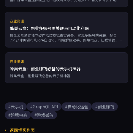
高效副业。
商业资讯
蜂巢云盒：副业多账号防关联与自动化利器
蜂巢云盒通过独立硬件指纹模拟真实设备，实现多账号防关联，配合
7×24小时运行和RPA自动化，彻底解放双手。跨境电商、社媒营销、游
戏搬砖等副业场景中，大幅提升账号存活率与操作效率，降低封号风险
与人工成本，ROI高达7.5倍，助力副业从“搬砖”升级为“自动印
钞”。
商业资讯
蜂巢云盒：副业赚钱必备的云手机神器
蜂巢云盒：副业赚钱必备的云手机神器
#云手机
#GraphQL API
#自动化运营
#副业赚钱
#跨境电商
#游戏搬砖
← 返回博客列表