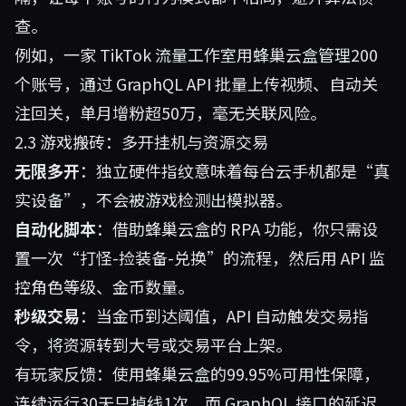
查。
例如，一家 TikTok 流量工作室用蜂巢云盒管理200
个账号，通过 GraphQL API 批量上传视频、自动关
注回关，单月增粉超50万，毫无关联风险。
2.3 游戏搬砖：多开挂机与资源交易
无限多开
：独立硬件指纹意味着每台云手机都是“真
实设备”，不会被游戏检测出模拟器。
自动化脚本
：借助蜂巢云盒的 RPA 功能，你只需设
置一次“打怪-捡装备-兑换”的流程，然后用 API 监
控角色等级、金币数量。
秒级交易
：当金币到达阈值，API 自动触发交易指
令，将资源转到大号或交易平台上架。
有玩家反馈：使用蜂巢云盒的99.95%可用性保障，
连续运行30天只掉线1次，而 GraphQL 接口的延迟