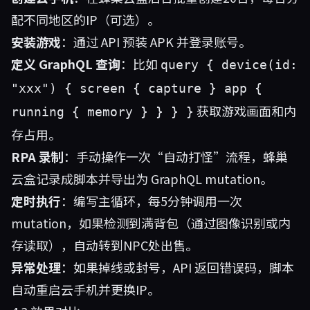
配不同地区的IP（可选）。
安装游戏
：通过 API 预装 APK 并登录账号。
定义 GraphQL 查询
：比如
query { device(id:
"xxx") { screen { capture } app {
获取游戏画面和内
running { memory } } } }
存占用。
RPA 录制
：手动操作一次“自动打怪”流程，蜂巢
云盒记录成脚本并导出为 GraphQL mutation。
定时执行
：编写主循环，每5分钟调用一次
mutation，如果检测到满背包（通过图像识别或内
存读取），自动转到NPC处出售。
异常处理
：如果掉线或封号，API 返回错误码，脚本
自动重启云手机并更换IP。