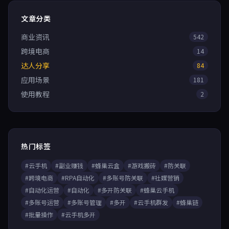
文章分类
商业资讯
542
跨境电商
14
达人分享
84
应用场景
181
使用教程
2
热门标签
#云手机
#副业赚钱
#蜂巢云盒
#游戏搬砖
#防关联
#跨境电商
#RPA自动化
#多账号防关联
#社媒营销
#自动化运营
#自动化
#多开防关联
#蜂巢云手机
#多账号运营
#多账号管理
#多开
#云手机群发
#蜂巢链
#批量操作
#云手机多开