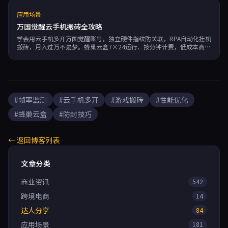
选择。
应用场景
万国觉醒云手机搬砖全攻略
学会用云手机多开万国觉醒账号，独立硬件指纹防关联，RPA自动化挂机
搬砖，月入过万不是梦。蜂巢云盒7×24运行、按分钟计费，低成本高收
益。
#帧率监测
#云手机多开
#游戏搬砖
#性能优化
#蜂巢云盒
#防封技巧
← 返回博客列表
文章分类
商业资讯
542
跨境电商
14
达人分享
84
应用场景
181