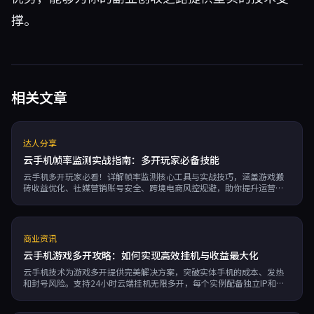
撑。
相关文章
达人分享
云手机帧率监测实战指南：多开玩家必备技能
云手机多开玩家必看！详解帧率监测核心工具与实战技巧，涵盖游戏搬
砖收益优化、社媒营销账号安全、跨境电商风控规避，助你提升运营效
率降低成本。
商业资讯
云手机游戏多开攻略：如何实现高效挂机与收益最大化
云手机技术为游戏多开提供完美解决方案，突破实体手机的成本、发热
和封号风险。支持24小时云端挂机无限多开，每个实例配备独立IP和硬
件指纹，有效规避账号关联检测。配合自动化脚本实现批量操作，成本
远低于传统实体手机矩阵，是工作室和副业玩家实现收益最大化的理想