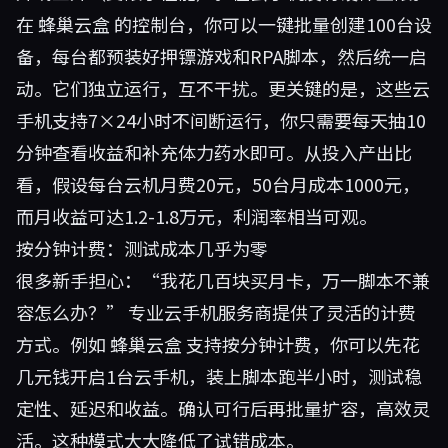
在
蜂巢云盒
的控制台，你可以一键批量创建100台设
备，每台都预装好押镖游戏和RPA脚本，然后统一启
动。它们独立运行，互不干扰。更关键的是，这些云
手机支持7×24小时不间断运行，你只需要每天抽10
分钟查看收益和补充体力药水即可。从投入产出比
看，假设每台云机月费20元，50台月成本1000元，
而月收益可达1.2-1.8万元，利润率相当可观。
按分钟计费：测试成本几乎为零
很多新手担心：“我花几百块买月卡，万一脚本不兼
容怎么办？” 专业云手机服务商提供了灵活的计费
方式。例如
蜂巢云盒
支持按分钟计费，你可以先花
几元钱开启1台云手机，装上脚本跑半小时，测试稳
定性、延迟和收益。确认可行后再批量扩容，高效灵
活。这种模式大大降低了试错成本。