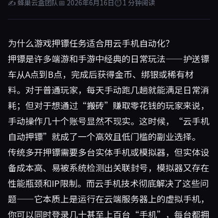
✍ 蜂巢云盒团队
📅 2026年6月16日
⏱ 1 分钟阅读
为什么游戏押镖任务适合用云手机自动化？
押镖是许多端游和手游中经典的日常玩法——护送镖
车从A点到B点，完成后获得金币、绑银或稀有材
料。对于普通玩家，每天手动跑几趟就能满足日常消
耗；但对于想通过“搬砖”赚取零花钱的玩家来说，
手动操作几十个账号显然不现实。这时候，“云手机
自动押镖”就成了一个高效且低门槛的副业选择。
传统多开押镖需要多台实体手机或模拟器，但实体设
备成本高、易被系统检测出关联封号，模拟器又存在
性能瓶颈和IP限制。而云手机技术彻底解决了这些问
题——它本质上是运行在云端服务器上的虚拟手机，
你可以同时登录几十甚至上百台“手机”，每台都拥