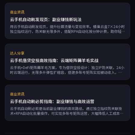
商业资讯
云手机自动刷发现页：副业赚钱新玩法
用云手机自动刷发现页，提升社媒流量与变现效率。蜂巢云盒7×24小时
独立指纹运行，防关联无限多开，搭配RPA自动化按分钟计费，助你轻松
实现副业收入倍增。
达人分享
云手机借贷空投高效指南：云端矩阵薅羊毛实战
云手机+DeFi矩阵薅羊毛方案，专为借贷空投设计：独立IP防关联，24小
时云端运行，无限多开弹性扩缩容，搭建多账号矩阵实现被动收入，适
合撸毛党规模化操作。
商业资讯
云手机自动刷必剪指南：副业赚钱与高效运营
云手机自动刷必剪是当前副业赚钱的高效路径。通过独立指纹防关联技
术+RPA自动化批量操作，可实现多账号矩阵运营，大幅降低人工成本和
封号风险。适合短视频创作者、工作室及跨境电商用户，7×24小时云端
运行，弹性扩缩容，是实现高效副业变现的理想方案。