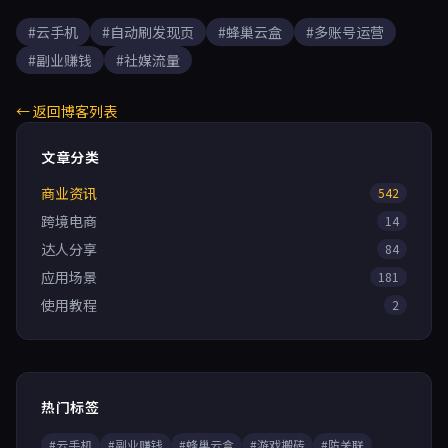
#云手机
#自动刷发现页
#蜂巢云盒
#多账号运营
#副业赚钱
#社媒流量
← 返回博客列表
文章分类
商业资讯
542
跨境电商
14
达人分享
84
应用场景
181
使用教程
2
热门标签
#云手机
#副业赚钱
#蜂巢云盒
#游戏搬砖
#防关联