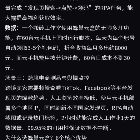
量完成“发现页搜索->点赞->领码”的RPA任务，能
大幅提高福利获取效率。
数据
：一个搬砖工作室使用
蜂巢云盒
的无限多开功
能，在60台云手机上同时运行脚本，每天为每个账号
自动领取3-5个礼包码，折合收益每月多出约8000
元。而云手机费用按分钟计费，60台日成本不到30
元。
场景三：跨境电商测品与舆情监控
跨境卖家需要频繁查看TikTok、Facebook等平台发
现页的爆款趋势。人工浏览效率极低，使用云手机部
署多个地区IP，同时刷新不同国家发现页，RPA自动
截图或记录热门标签，2小时就能完成人工作业1天的
数据量。99.95%的可用性保证数据不中断。
为什么选蜂巢云盒？6个核心优势