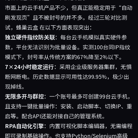
市面上的云手机产品不少，但真正能稳定用于“自动
刷发现页”且不被封号的并不多。经过三轮对比测
试，
蜂巢云盒
在以下方面表现突出：
独立硬件指纹防关联
：每台云手机模拟真实硬件参
数，平台无法识别为批量设备。实测100台同IP指纹
模式下，封号率从传统方案的67%降至2%以下。
7×24小时稳定运行
：采用企业级服务器集群，无惧
断网断电。历史数据显示可用性达99.95%，极少出
现掉线。
无限多开与群控
：一个账号最多可创建99台云手机，
且支持一键批量操作：安装、启动脚本、切换IP、重
启等。配合API还能对接自己的管理系统。
RPA自动化引擎
：内置可视化脚本编辑器，无需编程
即可录制基础操作。也支持Python/Selenium高级