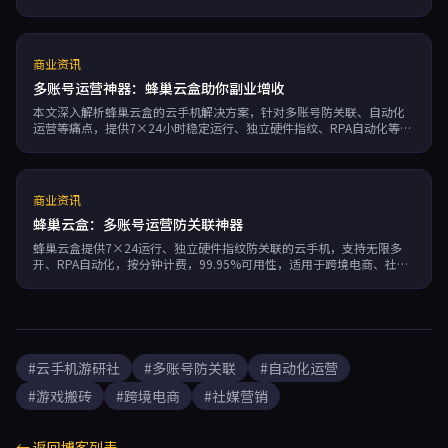
指纹防关联、7×24稳定运行、按分钟计费等优势，成为高效运营的不二
之选。
商业资讯
多账号运营神器：蜂巢云盒助你副业增收
本文深入解析蜂巢云盒的云手机解决方案，针对多账号防关联、自动化
运营等痛点，提供7×24小时稳定运行、独立硬件指纹、RPA自动化等核
心功能，助力跨境电商、社媒营销和游戏搬砖用户高效提升副业收入。
商业资讯
蜂巢云盒：多账号运营防关联神器
蜂巢云盒提供7×24运行、独立硬件指纹防关联的云手机，支持无限多
开、RPA自动化，按分钟计费，99.95%可用性，适用于跨境电商、社媒
营销、游戏搬砖等副业场景。
#云手机游研社
#多账号防关联
#自动化运营
#游戏搬砖
#跨境电商
#社媒营销
← 返回博客列表