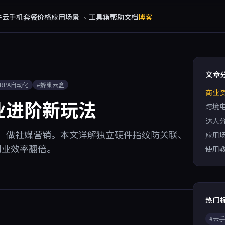
件
云手机
套餐价格
应用场景
工具箱
帮助文档
博客
文章
#RPA自动化
#蜂巢云盒
商业
业进阶新玩法
跨境
达人
、做社媒营销。本文详解独立硬件指纹防关联、
应用
副业效率翻倍。
使用
热门
#云