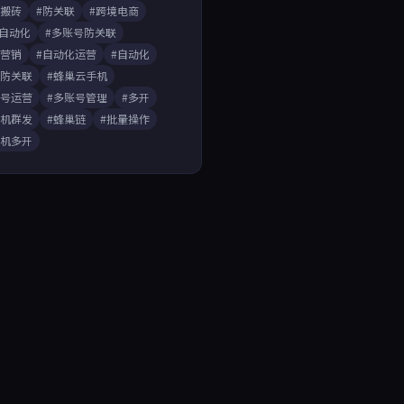
戏搬砖
#防关联
#跨境电商
A自动化
#多账号防关联
媒营销
#自动化运营
#自动化
开防关联
#蜂巢云手机
账号运营
#多账号管理
#多开
手机群发
#蜂巢链
#批量操作
手机多开