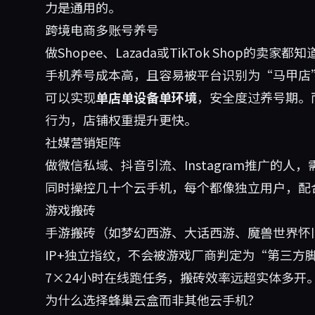
力是通用的。
跨境电商多账号养号
做Shopee、Lazada或TikTok Shop的
手机养号成本高，且容易被平台识别为“马甲店
可以实现
单店单设备单环境
，安全度过养号期。
行为，店铺权重提升更快。
社媒营销矩阵
做微信私域、抖音引流、Instagram推广的
同时操控几十个云手机，每个都像独立用户，配合
游戏搬砖
手游搬砖（如梦幻西游、大话西游、魔兽世界怀
IP+独立指纹，不会被游戏厂商判定为“第三方脚
7×24小时在线跑任务，搬砖效率远超实体多开
为什么选择蜂巢云盒而非其他云手机？