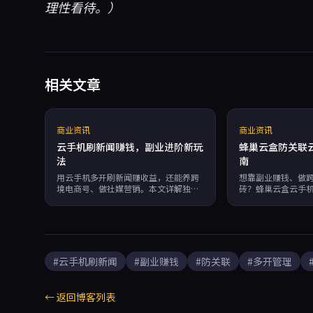
理性看待。）
相关文章
商业资讯
商业资讯
云手机刷新闻赚钱，副业进阶新玩
蜂巢云盒防关联
法
南
用云手机多开刷新闻赚收益，还能养跨
想靠副业赚钱、做
境电商号、做社媒营销。本文详解独立
砖？蜂巢云盒云手
硬件指纹防关联、RPA自动化、7×24运
防关联、无限多开和R
行等核心优势，数据支撑副业效率翻
小时稳定运行，按
倍。
运营多账号。
#云手机刷新闻
#副业赚钱
#防关联
#多开管理
← 返回博客列表