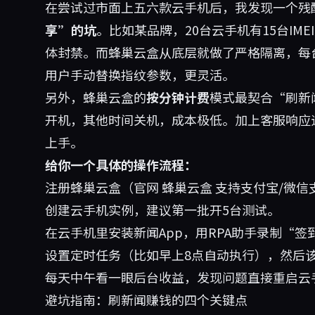
在尝试过市面上五六款云手机后，我发现一个残
享”的坑
。比如某品牌，20台云手机有15台I
体封禁。而蜂巢云盒从底层就做了严格隔离，每
用户手动替换指纹参数，更灵活。
另外，蜂巢云盒的
按分钟计费
模式最契合“刷新
开机，其他时间关机，成本极低。加上客服响应
上手。
给你一个具体的操作流程：
注册蜂巢云盒（官网
蜂巢云盒
支持支付宝/微信
创建云手机实例，建议第一批开5台测试。
在云手机里安装新闻App，用RPA助手录制“签
设置定时任务（比如早上8点自动执行），然后
每天中午看一眼后台收益，发现问题直接重启云
避坑指南：刷新闻赚钱的四个关键点