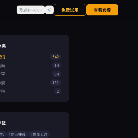
免费试用
查看套餐
简体中文
分类
资讯
542
电商
14
分享
84
场景
181
教程
2
标签
手机
#副业赚钱
#蜂巢云盒