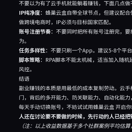
不要以为有了云手机就能躺着赚钱，下面几点做
IP纯净度
：蜂巢云盒自带全球节点，但建议配合优质代
做跨境电商时，IP必须与目标国家匹配。
账号注册节奏
：不要同时把所有账号注册完，要
为。
任务多样性
：不要只刷一个App。建议5-8个
脚本策略
：RPA脚本不能太机械，适当加入随机
风控。
结语
副业赚钱的本质是用最低的成本复制劳动。云手
门，背后的多开能力、防关联能力、自动化能力
每天手动切换账号，不妨试试用
蜂巢云盒
开启你
人还在讨论要不要做的时候，先行动的人已经把
（注：以上收益数据基于多个社群案例平均估算