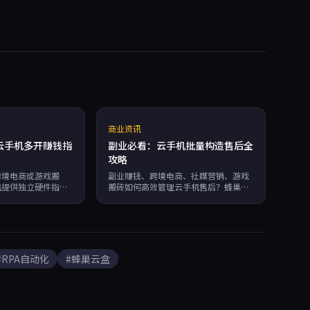
商业资讯
云手机多开赚钱指
副业必看：云手机批量构造售后全
攻略
跨境电商或游戏搬
副业赚钱、跨境电商、社媒营销、游戏
机提供独立硬件指纹
搬砖如何高效管理云手机售后？蜂巢云
PA自动化，7×24
盒7×24运行、独立硬件指纹防关联、
分钟计费，助您高效
RPA自动化，按分钟计费，助你批量构
造售后体系，提升运营效率。
#RPA自动化
#蜂巢云盒