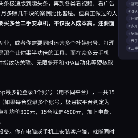
头条极速版到趣头条，再到各类看视频、看广告
#游
#RP
个月多赚几千块的案例比比皆是。但真正做过的人
#社
要买多台二手安卓机，不仅投入成本高，还要面
#多
#多
#云
副业，或者你需要同时运营多个社媒账号、打理
#云
是那个让你事半功倍的工具。而在众多云手机
件指纹防关联、无限多开和RPA自动化等硬核能
pp最多能登录3个账号（用不同平台），一共15
备（如果每台登录多个账号，极易被平台判定为
均价300元，15台就是4500元，加上电费、
。
设备。你在电脑或手机上安装客户端，就能同时