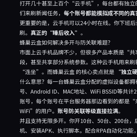
打开几十甚至上百个“云手机”，每台都有独立的I
们来刷新闻任务，
每个账号都能模拟成不同的真
更重要的是，云手机可以24小时在线。你下班
刷。
真正的“睡后收入”
。
蜂巢云盒如何解决多开与防关联难题？
市面上云手机品牌不少，但很多产品本质是“共
段，甚至共享部分系统参数。这种云手机用来刷
“连坐”。而
蜂巢云盒
的核心卖点就是
“独立
什么意思？每一台蜂巢云盒分配的虚拟设备都拥有完
号、Android ID、MAC地址、WiFi BSSI
账号，每个账号在平台服务器那边看到的都是“
WiFi”的用户。
账号防关联等级直接拉满
。
并且支持无限多开。你开10台、50台、200
机、安装APK、执行脚本。配合RPA自动化功