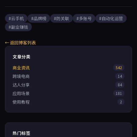
务，并给出防关联、自动化脚本、弹性扩容等实操策略，帮助工作室将
封号率降低85%以上，人力成本压缩至1/5，服务能力提升10-50倍。
#云手机
#品牌榜
#防关联
#多账号
#自动化运营
#副业赚钱
← 返回博客列表
文章分类
商业资讯
542
跨境电商
14
达人分享
84
应用场景
181
使用教程
2
热门标签