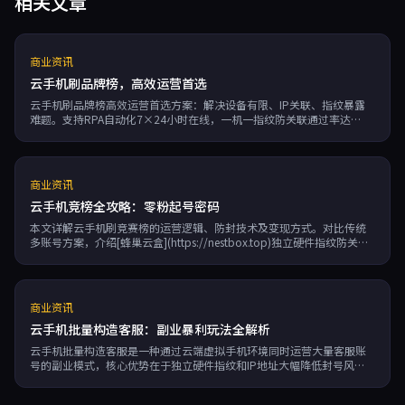
相关文章
商业资讯
云手机刷品牌榜，高效运营首选
云手机刷品牌榜高效运营首选方案：解决设备有限、IP关联、指纹暴露
难题。支持RPA自动化7×24小时在线，一机一指纹防关联通过率达
99.97%，按分钟计费灵活低成本。蜂巢云盒助你轻松冲击TikTok、
Shopee等榜单排名，提升免费流量与转化率。
商业资讯
云手机竞榜全攻略：零粉起号密码
本文详解云手机刷竞赛榜的运营逻辑、防封技术及变现方式。对比传统
多账号方案，介绍[蜂巢云盒](https://nestbox.top)独立硬件指纹防关
联、7×24自动化运行等优势，助力副业赚钱与跨境电商。
商业资讯
云手机批量构造客服：副业暴利玩法全解析
云手机批量构造客服是一种通过云端虚拟手机环境同时运营大量客服账
号的副业模式，核心优势在于独立硬件指纹和IP地址大幅降低封号风
险。文章详解五大应用场景：跨境电商多平台客服矩阵、社媒营销号批
量运营、游戏搬砖商人号体系、知识付费私域引流及本地生活O2O服