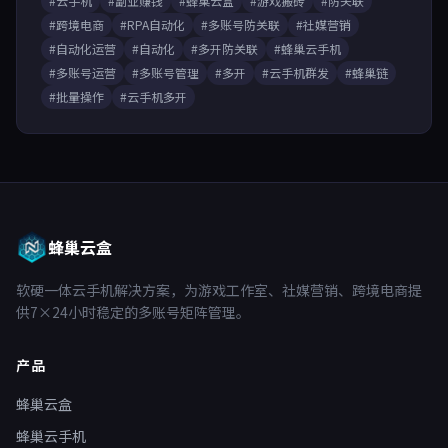
#云手机
#副业赚钱
#蜂巢云盒
#游戏搬砖
#防关联
#跨境电商
#RPA自动化
#多账号防关联
#社媒营销
#自动化运营
#自动化
#多开防关联
#蜂巢云手机
#多账号运营
#多账号管理
#多开
#云手机群发
#蜂巢链
#批量操作
#云手机多开
蜂巢云盒
软硬一体云手机解决方案，为游戏工作室、社媒营销、跨境电商提
供7×24小时稳定的多账号矩阵管理。
产品
蜂巢云盒
蜂巢云手机