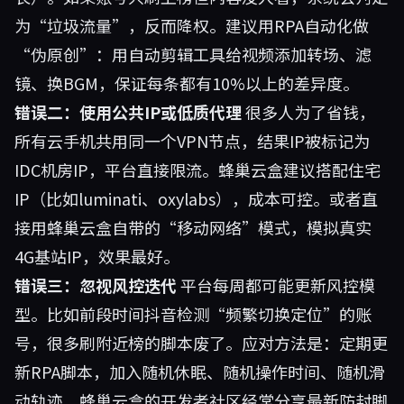
为“垃圾流量”，反而降权。建议用RPA自动化做
“伪原创”：用自动剪辑工具给视频添加转场、滤
镜、换BGM，保证每条都有10%以上的差异度。
错误二：使用公共IP或低质代理
很多人为了省钱，
所有云手机共用同一个VPN节点，结果IP被标记为
IDC机房IP，平台直接限流。蜂巢云盒建议搭配住宅
IP（比如luminati、oxylabs），成本可控。或者直
接用蜂巢云盒自带的“移动网络”模式，模拟真实
4G基站IP，效果最好。
错误三：忽视风控迭代
平台每周都可能更新风控模
型。比如前段时间抖音检测“频繁切换定位”的账
号，很多刷附近榜的脚本废了。应对方法是：定期更
新RPA脚本，加入随机休眠、随机操作时间、随机滑
动轨迹。蜂巢云盒的开发者社区经常分享最新防封脚