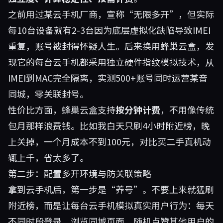
之前用过某云手机厂商，宣称“无限多开”，但实际
每10台设备就有2-3台因为底层虚拟化缺陷导致IMEI
重复，账号被封得怀疑人生。后来换用
蜂巢云盒
，发
现它的每台云手机都采用独立硬件指纹模拟技术，从
IMEI到MAC完全隔离，实测500+账号同时运营某音
同城，零关联封号。
性价比方面，蜂巢云盒支持
按分钟计费
，不用像传统
包月那样浪费钱。比如我白天只刷4小时附近榜，晚
上关掉，一个月成本不到100元，对比买二手真机动
辄上千，省太多了。
第二步：配置多开环境与防关联策略
拿到云手机后，第一步是“养号”。不要上来就猛刷
附近榜，而是让每台云手机模拟真实用户行为：每天
不同时段登录、浏览同城页面、随机点赞其他用户的