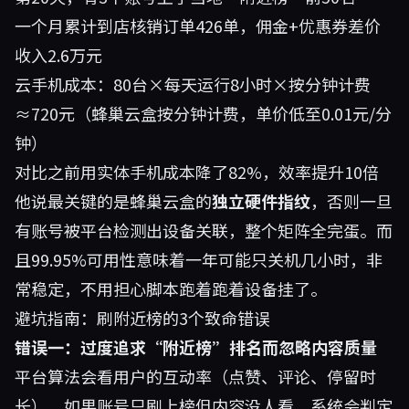
一个月累计到店核销订单426单，佣金+优惠券差价
收入2.6万元
云手机成本：80台×每天运行8小时×按分钟计费
≈720元（蜂巢云盒按分钟计费，单价低至0.01元/分
钟）
对比之前用实体手机成本降了82%，效率提升10倍
他说最关键的是蜂巢云盒的
独立硬件指纹
，否则一旦
有账号被平台检测出设备关联，整个矩阵全完蛋。而
且99.95%可用性意味着一年可能只关机几小时，非
常稳定，不用担心脚本跑着跑着设备挂了。
避坑指南：刷附近榜的3个致命错误
错误一：过度追求“附近榜”排名而忽略内容质量
平台算法会看用户的互动率（点赞、评论、停留时
长）。如果账号只刷上榜但内容没人看，系统会判定