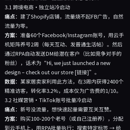
3.1 跨境电商·独立站冷启动
痛点
：建了Shopify店铺，流量烧不起FB广告，自然
流量为零。
方案
：准备60个Facebook/Instagram账号，用云手
机矩阵养号2周（每天互动、发普通生活帖）。然后
通过RPA自动发送DM给潜在客户（比如竞争对手的
粉丝），话术为“Hi, we just launched a new
design – check out our store [链接]”。
数据
：某家居卖家利用此方法，在3周内获得2400个
精准访客，转化率3.2%，成本仅为广告费的1/10。
3.2 社媒营销·TikTok账号批量冷启动
痛点
：新号没流量，想快速起量需要互关互赞。
方案
：购买100-200个老号（或自己注册养），分配
到云手机上，用RPA批量执行：搜索特定标签 → 给