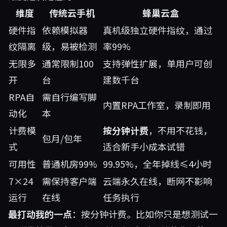
维度
传统云手机
蜂巢云盒
硬件指
依赖模拟器
真机级独立硬件指纹，通过
纹隔离
级，易被检测
率99%
无限多
通常限制100
支持弹性扩展，单用户可创
开
台
建数千台
RPA自
需自行编写脚
内置RPA工作室，录制即用
动化
本
计费模
按分钟计费
，不用不花钱，
包月/包年
式
适合新手小成本试错
可用性
普通机房99%
99.95%，全年掉线≤4小时
7×24
需保持客户端
云端永久在线，断网不影响
运行
在线
任务执行
最打动我的一点
：按分钟计费。比如你只是想测试一