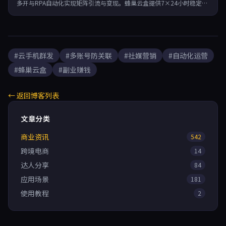
多开与RPA自动化实现矩阵引流与变现。蜂巢云盒提供7×24小时稳定运
行，按分钟计费，助力副业、跨境电商与游戏搬砖高效增长。
#云手机群发
#多账号防关联
#社媒营销
#自动化运营
#蜂巢云盒
#副业赚钱
← 返回博客列表
文章分类
商业资讯
542
跨境电商
14
达人分享
84
应用场景
181
使用教程
2