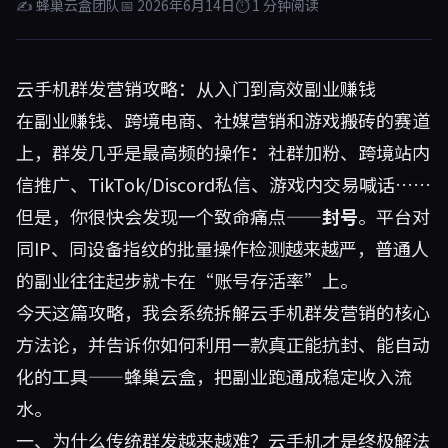
✍ 蜂巢云盒团队
📅 2026年6月14日
⏱ 1 分钟阅读
云手机群发营销攻略：从入门到高效副业赚钱
在副业赚钱、跨境电商、社媒营销和游戏搬砖的赛道
上，群发几乎是最高频的操作：社群加粉、跨境站内
信推广、TikTok/Discord私信、游戏内交易喊话……
但是，你很快会发现一个致命痛点——
封号
。平台对
同IP、同设备指纹的批量操作检测越来越严，普通人
的副业往往起步就卡在“账号存活率”上。
今天这篇攻略，我会系统拆解云手机群发营销的核心
方法论，并告诉你如何利用一款真正能抗封、能自动
化的工具——
蜂巢云盒
，把副业跑通成稳定收入流
水。
一、为什么传统群发越来越难？云手机才是终极解法