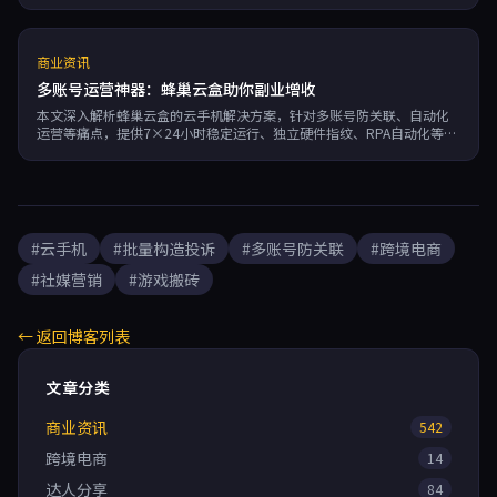
商业资讯
多账号运营神器：蜂巢云盒助你副业增收
本文深入解析蜂巢云盒的云手机解决方案，针对多账号防关联、自动化
运营等痛点，提供7×24小时稳定运行、独立硬件指纹、RPA自动化等核
心功能，助力跨境电商、社媒营销和游戏搬砖用户高效提升副业收入。
#云手机
#批量构造投诉
#多账号防关联
#跨境电商
#社媒营销
#游戏搬砖
← 返回博客列表
文章分类
商业资讯
542
跨境电商
14
达人分享
84