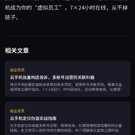
机成为你的“虚拟员工”，7×24小时在线，从不掉
链子。
相关文章
商业资讯
云手机批量构造投诉，多账号运营防关联利器
用云手机批量处理投诉或模拟投诉测试，避免账号关联风险。蜂巢云盒
提供独立硬件指纹、7×24运行、RPA自动化，适合跨境电商、社媒营
销、游戏搬砖等副业场景，按分钟计费，99.95%可用性保障。
商业资讯
云手机定位伪装实战指南
云手机定位伪装是多账号运营、跨境电商、社媒营销和游戏搬砖的必备
技能。本文将深入剖析传统方案的缺陷，并介绍蜂巢云盒独立硬件指
纹、7×24运行、按分钟计费的优势，助你安全高效实现多账号防关联。