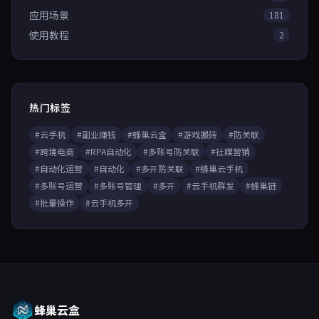
应用场景
181
使用教程
2
热门标签
#云手机
#副业赚钱
#蜂巢云盒
#游戏搬砖
#防关联
#跨境电商
#RPA自动化
#多账号防关联
#社媒营销
#自动化运营
#自动化
#多开防关联
#蜂巢云手机
#多账号运营
#多账号管理
#多开
#云手机群发
#蜂巢链
#批量操作
#云手机多开
蜂巢云盒