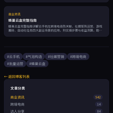
商业资讯
蜂巢云盒完整指南
蜂巢云盒完整指南详解云手机在跨境电商防关联、社媒矩阵运营、游戏
搬砖、自动化任务四大副业场景的应用，附实操步骤与收益测算，助你
低成本开启副业增收新路径。
#云手机
#气泡构造
#社媒营销
#跨境电商
#批量运营
#蜂巢云盒
← 返回博客列表
文章分类
商业资讯
542
跨境电商
14
达人分享
84