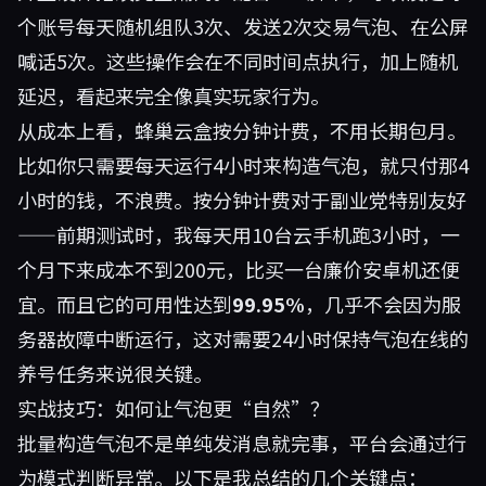
个账号每天随机组队3次、发送2次交易气泡、在公屏
喊话5次。这些操作会在不同时间点执行，加上随机
延迟，看起来完全像真实玩家行为。
从成本上看，蜂巢云盒按分钟计费，不用长期包月。
比如你只需要每天运行4小时来构造气泡，就只付那4
小时的钱，不浪费。按分钟计费对于副业党特别友好
——前期测试时，我每天用10台云手机跑3小时，一
个月下来成本不到200元，比买一台廉价安卓机还便
宜。而且它的可用性达到
99.95%
，几乎不会因为服
务器故障中断运行，这对需要24小时保持气泡在线的
养号任务来说很关键。
实战技巧：如何让气泡更“自然”？
批量构造气泡不是单纯发消息就完事，平台会通过行
为模式判断异常。以下是我总结的几个关键点：