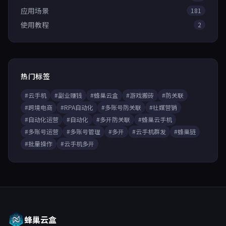
应用场景
181
使用教程
2
热门标签
#云手机
#副业赚钱
#蜂巢云盒
#游戏搬砖
#防关联
#跨境电商
#RPA自动化
#多账号防关联
#社媒营销
#自动化运营
#自动化
#多开防关联
#蜂巢云手机
#多账号运营
#多账号管理
#多开
#云手机群发
#蜂巢链
#批量操作
#云手机多开
蜂巢云盒