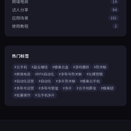
跨境电商
14
达人分享
84
应用场景
181
使用教程
2
热门标签
#云手机
#副业赚钱
#蜂巢云盒
#游戏搬砖
#防关联
#跨境电商
#RPA自动化
#多账号防关联
#社媒营销
#自动化运营
#自动化
#多开防关联
#蜂巢云手机
#多账号运营
#多账号管理
#多开
#云手机群发
#蜂巢链
#批量操作
#云手机多开