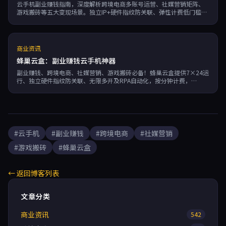
云手机副业赚钱指南，深度解析跨境电商多账号运营、社媒营销矩阵、
游戏搬砖等五大变现场景。独立IP+硬件指纹防关联、弹性计费低门槛，
手把手教你月入过万。
商业资讯
蜂巢云盒：副业赚钱云手机神器
副业赚钱、跨境电商、社媒营销、游戏搬砖必备！蜂巢云盒提供7×24运
行、独立硬件指纹防关联、无限多开及RPA自动化，按分钟计费，
99.95%可用性，助您高效管理多账号，安全稳定低成本增收。
#云手机
#副业赚钱
#跨境电商
#社媒营销
#游戏搬砖
#蜂巢云盒
← 返回博客列表
文章分类
商业资讯
542