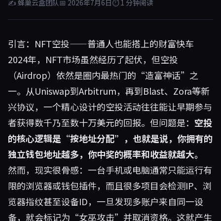
✍ 蜂巢云盒团队
📅 2026年7月6日
⏱ 1 分钟阅读
引言：NFT空投——普通人也能搭上的财富快车
2024年，NFT市场虽然经历了起伏，但空投
（Airdrop）依然是圈内最热门的“造富神话”之
一。从Uniswap到Arbitrum，再到Blast、Zora等新
兴协议，一个精心设计的空投活动往往能让早期参与
者获得数千乃至数十万美元的回报。但问题是：
空投
的核心逻辑是“按地址分配”，也就是说，你拥有的
独立钱包地址越多，你中奖的概率和收益就越大。
然而，现实很骨感：一台手机或电脑通常只能运行有
限的浏览器或钱包插件，而且很多项目会检测IP、浏
览器指纹甚至设备ID，一旦发现多账户来自同一设
备，就会标记为“女巫攻击”并取消资格。这就产生