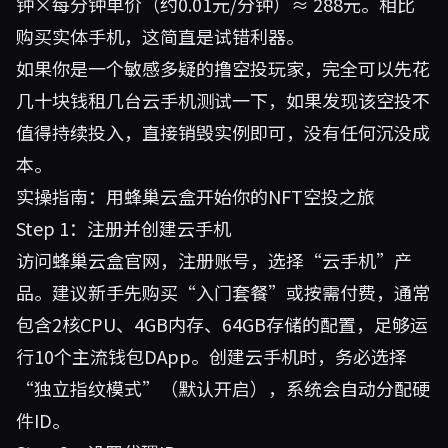
钟×每分钟单价（约0.01元/分钟）≈ 288元。相比
购买实体手机，这简直是试错利器。
如果你是一个敏感多疑的撸空投玩家，完全可以先花
几十块钱租几台云手机测试一下，如果发现该空投不
值得持续投入，直接销毁实例即可，没有任何沉没成
本。
实操指南：用蜂巢云盒开始你的NFT空投之旅
Step 1：注册并创建云手机
访问
蜂巢云盒官网
，注册账号，选择“云手机”产
品。建议新手先购买“入门套餐”或按需付费，通常
包含2核CPU、4GB内存、64GB存储的配置，足够运
行10个主流钱包DApp。创建云手机时，务必选择
“独立指纹模式”（默认开启），系统会自动分配硬
件ID。