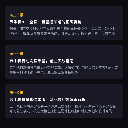
商业资讯
云手机NFT空投：批量撸羊毛的正确姿势
想参与NFT空投却受限于设备？云手机帮你批量操作、防关联，7×24小
时运行。蜂巢云盒独立硬件指纹，RPA自动化，按分钟计费，低成本高效
撸空投。了解如何用云手机提升NFT空投成功率。
商业资讯
云手机自动刷投币量，副业实战指南
云手机自动刷投币量副业实战指南，详解如何利用蜂巢云盒实现B站抖音
等平台自动化投币点赞，通过独立硬件指纹防
商业资讯
云手机批量构造客服：副业暴利玩法全解析
云手机批量构造客服是一种通过云端虚拟手机环境同时运营大量客服账
号的副业模式，核心优势在于独立硬件指纹和IP地址大幅降低封号风
险。文章详解五大应用场景：跨境电商多平台客服矩阵、社媒营销号批
量运营、游戏搬砖商人号体系、知识付费私域引流及本地生活O2O服
务，并给出防关联、自动化脚本、弹性扩容等实操策略，帮助工作室将