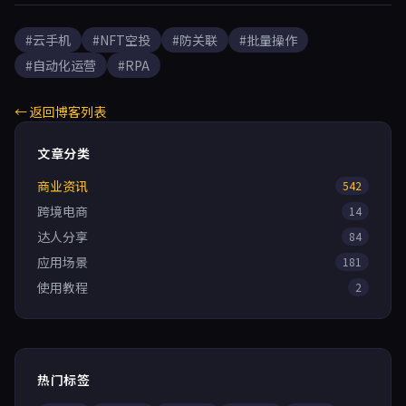
封号率降低85%以上，人力成本压缩至1/5，服务能力提升10-50倍。
#云手机
#NFT空投
#防关联
#批量操作
#自动化运营
#RPA
← 返回博客列表
文章分类
商业资讯
542
跨境电商
14
达人分享
84
应用场景
181
使用教程
2
热门标签