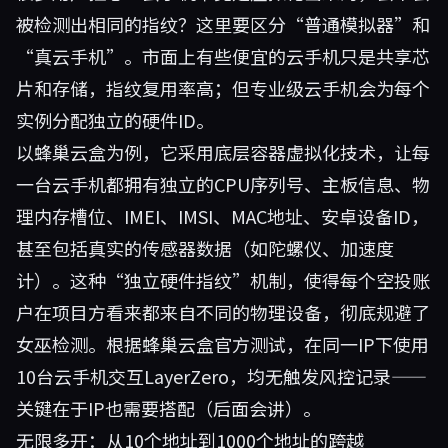
被检测出相同的指纹？这里要区分“普通模拟器”和
“真云手机”。市面上有些便宜的云手机只是共享芯
片和存储，指纹复用率高；但专业级云手机会为每个
实例分配独立的硬件ID。
以
蜂巢云盒
为例，它采用底层容器虚拟化技术，让每
一台云手机都拥有独立的CPU序列号、主板信息、物
理内存槽位、IMEI、IMSI、MAC地址、安卓设备ID，
甚至包括真实的传感器数据（如陀螺仪、加速度
计）。这种“独立硬件指纹”机制，使得每个空投账
户在项目方看来都来自不同的物理设备，彻底规避了
女巫检测。根据蜂巢云盒官方测试，在同一IP下使用
10台云手机交互LayerZero，均无触发风控记录——
关键在于IP也需要搭配（后面会讲）。
无限多开：从10个地址到1000个地址的跨越