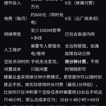
硬件投入
0元（按需付费）
万元
约600元（同时充
电费（每月）
0元（云厂商承担）
电）
至少1000M宽带
网络带宽
已包含高速内网
+多线
需要专人管理充
全远程管理，如遇
人工维护
电/维修
故障自动迁移
空投关闭时的
手机无法变现，
按分钟计费
，不用
闲置成本
只能闲置
时销毁即可
蜂巢云盒采用按分钟计费模式，意思是你可以随时创
建云手机，按实际使用时长付费（最低1分钟起）。
比如你只在冲刺某个空投任务时需要用10台云手机运
行48小时，那么总成本仅为：10台×48小时×60分