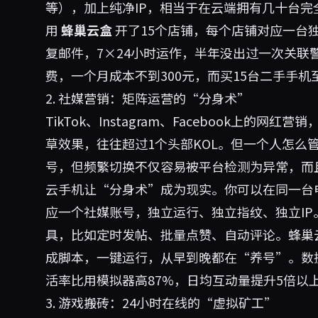
等），加上纯净IP，相当于在云端拥有几十台
用
蜂巢云盒
开了15个店铺，每个店铺对应一台
复邮件，7×24小时运作，半年没出过一次关联
费，一个月成本不到300元，而买15台二手手机
2. 社媒营销：矩阵运营的“分身术”
TikTok、Instagram、Facebook上的
草效果，往往超过1个头部KOL。但一个人怎么管
号，但频繁切换不仅容易被平台检测为异常，而
云手机让“分身术”成为现实。你可以在同一台
应一个社媒账号，独立运行、独立指纹、独立I
具，比如定时发帖、批量点赞、自动评论。蜂巢
成脚本，一键运行，从早到晚都在“养号”。数
活率比用模拟器高87%，日均互动量提升5倍以
3. 游戏搬砖：24小时在线的“虚拟矿工”