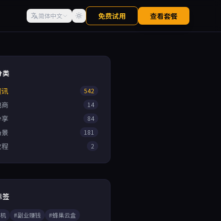
免费试用
查看套餐
简体中文
分类
资讯
542
电商
14
分享
84
场景
181
教程
2
标签
手机
#副业赚钱
#蜂巢云盒