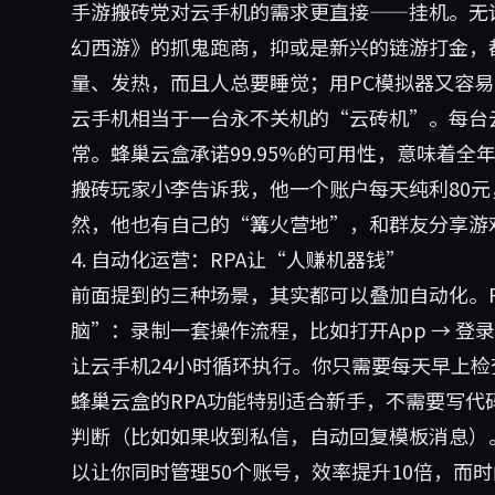
手游搬砖党对云手机的需求更直接——挂机。无
幻西游》的抓鬼跑商，抑或是新兴的链游打金，
量、发热，而且人总要睡觉；用PC模拟器又容易
云手机相当于一台永不关机的“云砖机”。每台
常。蜂巢云盒承诺99.95%的可用性，意味着全
搬砖玩家小李告诉我，他一个账户每天纯利80元
然，他也有自己的“篝火营地”，和群友分享游
4. 自动化运营：RPA让“人赚机器钱”
前面提到的三种场景，其实都可以叠加自动化。
脑”：录制一套操作流程，比如打开App → 登录账
让云手机24小时循环执行。你只需要每天早上
蜂巢云盒的RPA功能特别适合新手，不需要写
判断（比如如果收到私信，自动回复模板消息）
以让你同时管理50个账号，效率提升10倍，而时