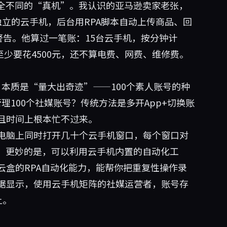
完全不同的“真机”。我认识的亚马逊卖家老张，
独立的云手机，后台用RPA脚本自动上传商品、回
警告。他算过一笔账：15台云手机，按分钟计
至少要花4500元，还不算电费、网费、维修费。
网红营销，本质是“量大出奇迹”——100个素人账号的种
理100个社媒账号？传统方法是多开App+切换账
且时间上根本忙不过来。
电脑上同时打开几十个云手机窗口，每个窗口对
P。更妙的是，可以利用云手机内置的自动化工
云盒的RPA自动化能力，能帮你把重复性操作录
据显示，使用云手机矩阵的社媒运营者，账号存
上。