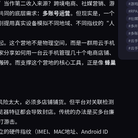
”当作第二收入来源？跨境电商、社媒营销、游
#游
#RP
共同的底层需求：
多账号运营
。但现实是，一个
#社
别提用真实设备模拟不同地域、不同指纹的“人
#多
#多
#云
起。这个营地不是物理空间，而是一群用云手机
#云
家分享如何用一台云手机管理几十个电商店铺、
搬砖。而支撑这个营地的核心工具，正是像
蜂巢
单店风险太大，必须多店铺铺货。但平台对关联检测
浏览器特征都会导致封店。传统的办法是买多台廉
打游击。
指纹（IMEI、MAC地址、Android ID