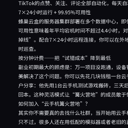
TikTok的点赞、关注、评论全部自动化，每天自
7×24小时运行 + 99.95%可用性
蜂巢云盒的服务器集群部署在多个数据中心，即使
可用性意味着年平均宕机时间不超过4.4小时，
掉线”。配合7×24小时远程连接，你可以在外
时巡查。
按分钟计费——把“试错成本”降到最低
副业初期最大的顾虑是：万一项目没跑通，设备
美解决了这个问题。你可以先花几块钱租一台云
户分享：他先用1台云手机测试游戏搬砖，三天后
回本。这种灵活模式让“篝火营地”的成员敢于
如何加入“云手机篝火营地”？
其实你不需要真的去找什么社群，当开始用云手
只不过，很多人还在用低配的模拟器或者老旧的