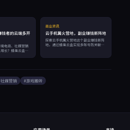
商业资讯
赚钱者的云端多开
云手机篝火营地，副业赚钱新阵地
探索云手机篝火营地这个副业赚钱新阵
地，通过蜂巢云盒实现多账号防关联运
跨境电商、社媒营销
营，覆盖跨境电商、社媒营销、游戏搬
入增长？蜂巢云盒提
砖和R
的独立硬件指纹云手
开、支持RPA自动
.95%可用性。轻松
效率，降低封号风
#社媒营销
#游戏搬砖
应用场景
支持