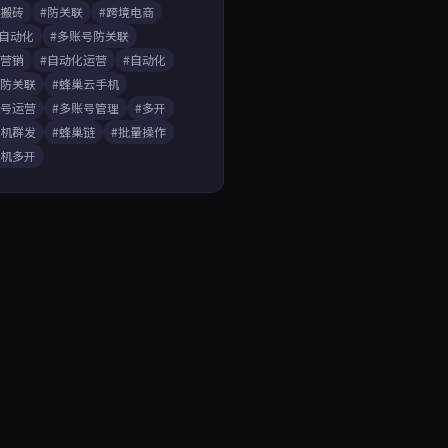
戏搬砖
#防关联
#跨境电商
A自动化
#多账号防关联
媒营销
#自动化运营
#自动化
开防关联
#蜂巢云手机
账号运营
#多账号管理
#多开
手机群发
#蜂巢链
#批量操作
手机多开