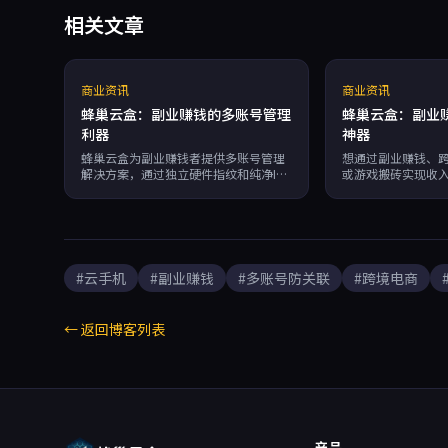
相关文章
商业资讯
商业资讯
蜂巢云盒：副业赚钱的多账号管理
蜂巢云盒：副业
利器
神器
蜂巢云盒为副业赚钱者提供多账号管理
想通过副业赚钱、
解决方案，通过独立硬件指纹和纯净IP
或游戏搬砖实现收
池防止关联封号，支持跨境电商、社媒
供7×24小时运行
营销和游戏搬砖等场景。内置RPA自动
机，防关联、无限多
化实现批量操作，无限多开且成本低至
化，按分钟计费，99
每分钟0.01元，帮助用户突破设备限
管理多账号，提升
制，高效运营多个账号。
险。
#云手机
#副业赚钱
#多账号防关联
#跨境电商
← 返回博客列表
产品