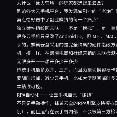
为什么“篝火营地”的玩家都选蜂巢云盒？
跑遍各大云手机平台，我发现做副业的“老炮”
卖点恰好击中了副业赚钱的每一个痛点：
独立硬件指纹防关联——不是“模拟”，是“真
很多云手机只是改了Android ID，但IMEI、
享的。蜂巢云盒采用的是完全隔离的硬件指纹方
机一模一样。在跨境电商和社媒营销的关联检测
无限多开——想开多少开多少
传统手机最多双开、三开，而且频繁切换容易卡
要随时增加、减少云手机。比如大促期间临时多
本精准可控。
RPA自动化——让云手机自己“赚钱”
不只是手动操作，蜂巢云盒的RPA引擎支持模
别），而且运行在云手机内部，不会被第三方检