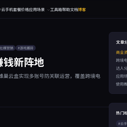
件
云手机
套餐价格
应用场景
工具箱
帮助文档
博客
文章
#社媒营销
#游戏搬砖
商业
赚钱新阵地
跨境
达人
蜂巢云盒实现多账号防关联运营，覆盖跨境电
应用
使用
热门
#云