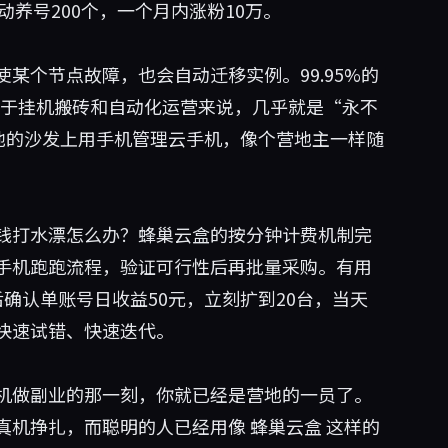
动养号200个，一个月内涨粉10万。
某个节点故障，也会自动迁移实例。99.95%的
对于挂机搬砖和自动化运营来说，几乎就是“永不
地的沙发上用手机管理云手机，像个营地主一样随
钱打水漂怎么办？蜂巢云盒的按分钟计费机制完
手机跑跑流程，验证可行性后再批量采购。有用
确认单账号日收益50元，立刻扩到20台，当天
快速试错、快速迭代。
机做副业的那一刻，你就已经是营地的一员了。
真机挣扎，而聪明的人已经用像
蜂巢云盒
这样的