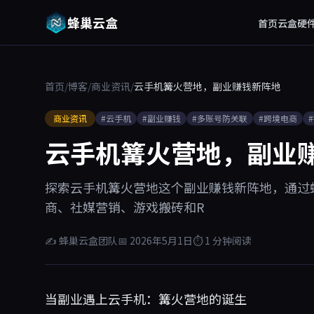
蜂巢云盒
首页
云盒硬
首页
/
博客
/
商业资讯
/
云手机篝火营地，副业赚钱新阵地
商业资讯
#云手机
#副业赚钱
#多账号防关联
#跨境电商
云手机篝火营地，副业
探索云手机篝火营地这个副业赚钱新阵地，通过
商、社媒营销、游戏搬砖和R
✍ 蜂巢云盒团队
📅 2026年5月1日
⏱ 1 分钟阅读
当副业遇上云手机：篝火营地的诞生