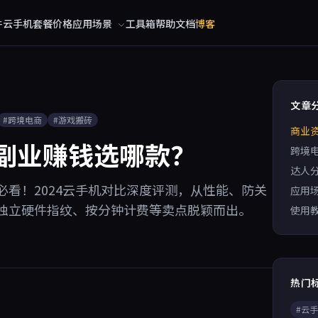
件
云手机
套餐价格
应用场景
工具箱
帮助文档
博客
文章
#跨境电商
#游戏搬砖
商业
：副业赚钱选哪款？
跨境
达人
看！2024云手机对比深度评测，从性能、防关
应用
独立硬件指纹、按分钟计费等卖点脱颖而出。
使用
热门
#云