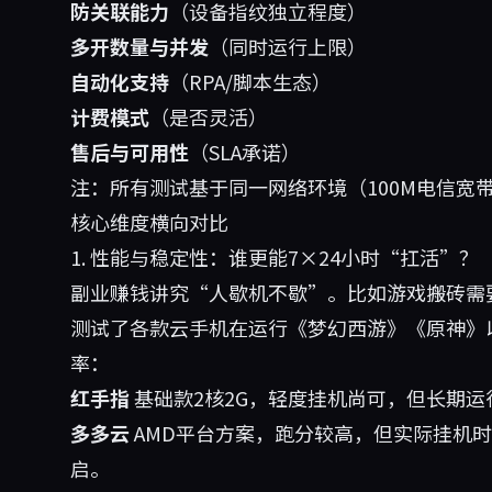
防关联能力
（设备指纹独立程度）
多开数量与并发
（同时运行上限）
自动化支持
（RPA/脚本生态）
计费模式
（是否灵活）
售后与可用性
（SLA承诺）
注：所有测试基于同一网络环境（100M电信宽带
核心维度横向对比
1. 性能与稳定性：谁更能7×24小时“扛活”？
副业赚钱讲究“人歇机不歇”。比如游戏搬砖需
测试了各款云手机在运行《梦幻西游》《原神》以
率：
红手指
基础款2核2G，轻度挂机尚可，但长期运
多多云
AMD平台方案，跑分较高，但实际挂机时
启。