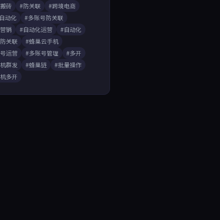
戏搬砖
#防关联
#跨境电商
A自动化
#多账号防关联
媒营销
#自动化运营
#自动化
开防关联
#蜂巢云手机
账号运营
#多账号管理
#多开
手机群发
#蜂巢链
#批量操作
手机多开