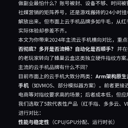
做副业最怕什么？账号被封、设备不够、时间被
社媒营销的矩阵养号，还是游戏搬砖的24小时
解放出来。但市面上云手机品牌多如牛毛，从红手
实际体验却参差不齐。
本文为你带来2024年主流云手机横向对比，重
否彻底？多开是否流畅？自动化是否顺手？
并在
的老玩家转向了
蜂巢云盒
这类独立硬件指纹方案
主流的云手机品牌有什么不同？
目前市面上的云手机大致分两类：
Arm架构原
手机
（如VMOS、部分模拟器方案）。前者更
电商等对指纹要求高的场景；后者成本低，但应
我们选取了5款代表性产品（红手指、多多云、V
进行对比：
性能与稳定性
（CPU/GPU分配、运行时长）