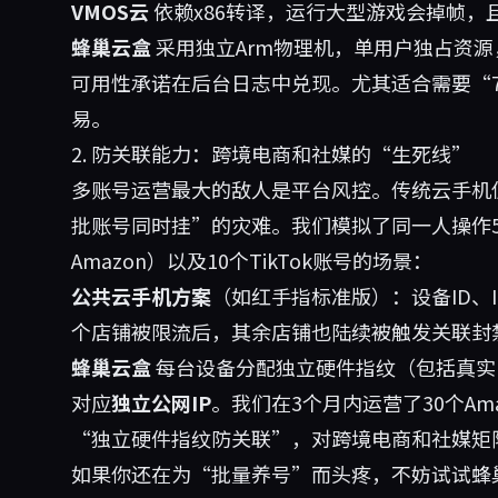
VMOS云
依赖x86转译，运行大型游戏会掉帧，且
蜂巢云盒
采用独立Arm物理机，单用户独占资源，
可用性承诺在后台日志中兑现。尤其适合需要“7
易。
2. 防关联能力：跨境电商和社媒的“生死线”
多账号运营最大的敌人是平台风控。传统云手机
批账号同时挂”的灾难。我们模拟了同一人操作5个不
Amazon）以及10个TikTok账号的场景：
公共云手机方案
（如红手指标准版）：设备ID、I
个店铺被限流后，其余店铺也陆续被触发关联封
蜂巢云盒
每台设备分配独立硬件指纹（包括真实I
对应
独立公网IP
。我们在3个月内运营了30个A
“独立硬件指纹防关联”，对跨境电商和社媒矩
如果你还在为“批量养号”而头疼，不妨试试
蜂