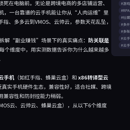
锁死在电脑前。无论是跨境电商的多店铺运营、
#游
#RP
挂机，一台靠谱的云手机能让你从“人肉运维”里
#社
指、多多云到VMOS、云帅云，参数天花乱坠，
#多
#多
#云
点拆解“副业赚钱”场景下的真实痛点：
防关联是
#云
每个维度中，用实测数据告诉你为什么越来越多
。
生云手机
（如红手指、蜂巢云盒）和
x86转译型云
接近真实手机硬件生态，兼容性好，适合社媒、跨境
用兼容性和防封控能力稍弱。
MOS云、云帅云、蜂巢云盒），从以下6个维度