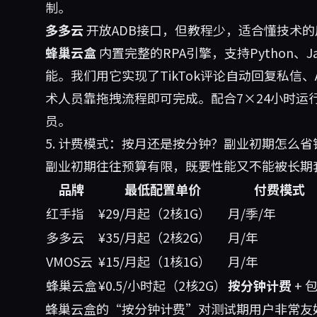
制。
多多云
开放ADB接口，但教程少，适合懂技术的
蜂巢云盒
内置完整的RPA引擎，支持Python、J
能。我们用它实现了TikTok评论自动回复私信
术人员靠拖拽流程即可完成。配合7×24小时运
员。
5. 计费模式：按月还是按分钟？副业初期怎么省
副业初期往往预算有限，既要性能又不能被长期
品牌
最低配置单价
付费模式
红手指
¥29/月起（2核1G）
月/季/年
多多云
¥35/月起（2核2G）
月/年
VMOS云
¥15/月起（1核1G）
月/年
蜂巢云盒
¥0.5/小时起（2核2G）
按分钟计费
+ 
蜂巢云盒的“按分钟计费”对测试期用户非常友