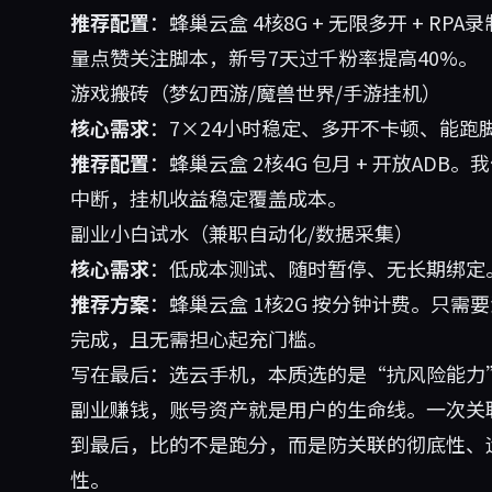
推荐配置
：蜂巢云盒 4核8G + 无限多开 + RP
量点赞关注脚本，新号7天过千粉率提高40%。
游戏搬砖（梦幻西游/魔兽世界/手游挂机）
核心需求
：7×24小时稳定、多开不卡顿、能跑
推荐配置
：蜂巢云盒 2核4G 包月 + 开放AD
中断，挂机收益稳定覆盖成本。
副业小白试水（兼职自动化/数据采集）
核心需求
：低成本测试、随时暂停、无长期绑定
推荐方案
：蜂巢云盒 1核2G 按分钟计费。只
完成，且无需担心起充门槛。
写在最后：选云手机，本质选的是“抗风险能力
副业赚钱，账号资产就是用户的生命线。一次关
到最后，比的不是跑分，而是防关联的彻底性、
性。