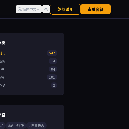
免费试用
查看套餐
简体中文
分类
资讯
542
电商
14
分享
84
场景
181
教程
2
标签
手机
#副业赚钱
#蜂巢云盒