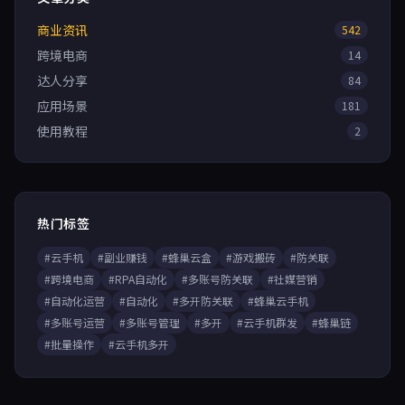
商业资讯
542
跨境电商
14
达人分享
84
应用场景
181
使用教程
2
热门标签
#云手机
#副业赚钱
#蜂巢云盒
#游戏搬砖
#防关联
#跨境电商
#RPA自动化
#多账号防关联
#社媒营销
#自动化运营
#自动化
#多开防关联
#蜂巢云手机
#多账号运营
#多账号管理
#多开
#云手机群发
#蜂巢链
#批量操作
#云手机多开