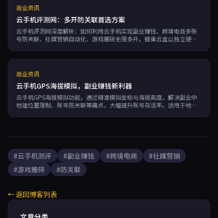
商业资讯
云手机评测网：多开防关联首选方案
云手机评测网深度解析：如何利用云手机实现副业赚钱、跨境电商多账
号防关联、社媒营销自动化、游戏搬砖无限多开。蜂巢云盒以独立硬件
指纹、7×24运行、按分钟计费、99.95%可用性，成为高效之选。
商业资讯
云手机GPS海拔模拟，副业赚钱新利器
云手机GPS海拔模拟功能，通过精准模拟坐标与海拔高度，解决副业中
地理位置限制、账号防关联等痛点，大幅提升账号存活率。适用于地
推、跨境电商、社媒营销、游戏搬砖等场景。蜂巢云盒内置独立硬件指
纹与海拔模拟引擎，支持多账号批量管理，是副业赚钱的高效新利器。
#云手机测评
#副业赚钱
#跨境电商
#社媒营销
#游戏搬砖
#防关联
← 返回博客列表
文章分类