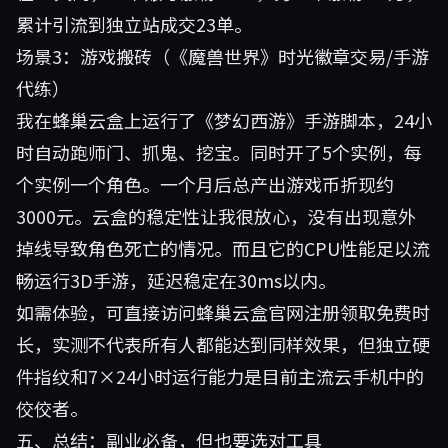
累计引流到独立站成交23单。
场景3：游戏搬砖（《魔兽世界》时光徽章交易/手游
代练）
我在蜂巢云盒上运行了《梦幻西游》手游脚本，24小
时自动跑师门、抓鬼、挖宝。同时开了5个实例，每
个实例一个角色。一个月后总产出游戏币折现约
3000元。云盒的稳定性让我很放心，没有出现意外
掉线导致角色死亡的情况。而且它的CPU性能足以流
畅运行3D手游，延迟稳定在30ms以内。
如需体验，可直接访问
蜂巢云盒官网
注册领取免费时
长，实测不代表所有人都能达到同样效果，但独立硬
件指纹和7×24小时运行能力是目前主流云手机中的
佼佼者。
五、总结：副业必备，但也要选对工具