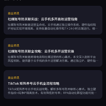
商业资讯
社媒账号防关联实战：云手机多开高效运营指南
社媒账号防关联是运营生命线，云手机通过独立操作系统、硬件指纹和
IP地址实现环境隔离，支持批量自动化操作和7×24小时云端运行。相比
购买实体手机，成本降低约60%，为矩阵运营提供安全高效的解决方
案。
商业资讯
社媒账号防关联全攻略：云手机多开运营实操
社媒账号防关联是跨境电商和社媒运营的核心痛点，本文深入剖析平台
风控机制，提供基于云手机的多开运营解决方案。通过独立IP、硬件指
纹隔离技术，实现一机一号一IP的账号矩阵，有效规避关联封号风险。
云手机支持RPA自动化运营，7×24小时云端运行，适合需要批量管理账
号的工作室和副业用户。
商业资讯
TikTok 矩阵养号云手机全流程攻略
TikTok矩阵养号云手机实战攻略，解析多账号防关联核心要点。独立硬
件指纹+纯净IP隔离技术，有效降低封号率；RPA自动化群控功能可批量
执行发布、互动等操作，效率提升5倍。按分钟计费弹性扩容，大幅降低
矩阵运营成本，适合跨境电商和社媒营销团队。