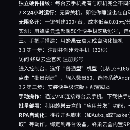
独立硬件指纹
：每台云手机拥有与原机完全不同的
7×24小时运行
：无需关机，即使你睡觉也在自
无限多开
：一键创建100+台，成本低至0.01元/
实测：用蜂巢云盒部署50个快手极速版账号，连
三、手把手搭建：用蜂巢云盒完成自动化挂机
3.1 第一步：注册并创建云手机（30秒）
访问
蜂巢云盒官网
注册账号
进入控制台，选择“普通型”机型（1核1G+16
点击“批量创建”，输入数量50，选择系统Andro
3.2 第二步：安装快手极速版 + 配置脚本
手动操作
：通过VNC连接每台云手机，下载快手
批量部署
：利用蜂巢云盒的“应用分发”功能，一
RPA自动化
：推荐开源脚本（如Auto.js或Ta
取”等动作，绑定到每台设备。蜂巢云盒内置RP