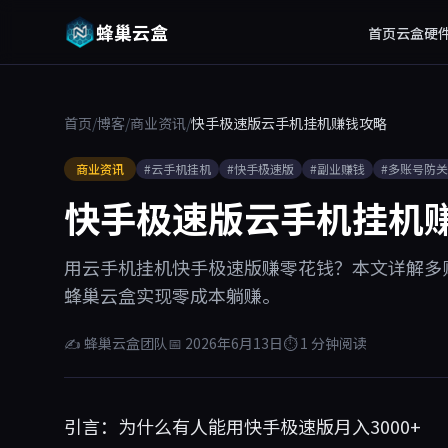
蜂巢云盒
首页
云盒硬
首页
/
博客
/
商业资讯
/
快手极速版云手机挂机赚钱攻略
商业资讯
#云手机挂机
#快手极速版
#副业赚钱
#多账号防
快手极速版云手机挂机
用云手机挂机快手极速版赚零花钱？本文详解多账
蜂巢云盒实现零成本躺赚。
✍ 蜂巢云盒团队
📅 2026年6月13日
⏱ 1 分钟阅读
引言：为什么有人能用快手极速版月入3000+