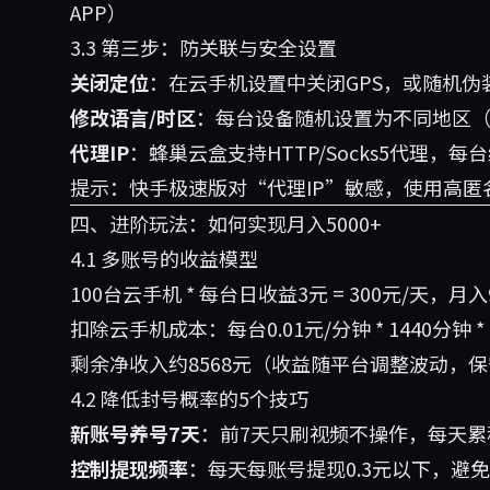
APP）
3.3 第三步：防关联与安全设置
关闭定位
：在云手机设置中关闭GPS，或随机伪
修改语言/时区
：每台设备随机设置为不同地区
代理IP
：蜂巢云盒支持HTTP/Socks5代理，每
提示：快手极速版对“代理IP”敏感，使用高匿
四、进阶玩法：如何实现月入5000+
4.1 多账号的收益模型
100台云手机 * 每台日收益3元 = 300元/天，月入
扣除云手机成本：每台0.01元/分钟 * 1440分钟 * 
剩余净收入约8568元（收益随平台调整波动，保
4.2 降低封号概率的5个技巧
新账号养号7天
：前7天只刷视频不操作，每天累
控制提现频率
：每天每账号提现0.3元以下，避