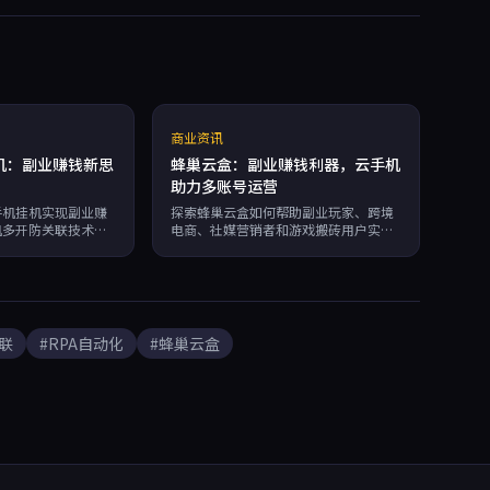
商业资讯
机：副业赚钱新思
蜂巢云盒：副业赚钱利器，云手机
助力多账号运营
手机挂机实现副业赚
探索蜂巢云盒如何帮助副业玩家、跨境
机多开防关联技术，
电商、社媒营销者和游戏搬砖用户实现
荐蜂巢云盒实现
多账号防关联、自动化和高效运营，
，独立硬件指纹保障
7×24小时稳定运行，按分钟计费，
0%。
99.95%可用性。
联
#RPA自动化
#蜂巢云盒