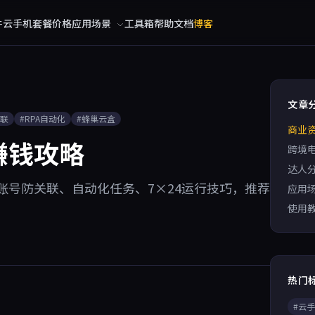
件
云手机
套餐价格
应用场景
工具箱
帮助文档
博客
文章
关联
#RPA自动化
#蜂巢云盒
商业
赚钱攻略
跨境
达人
号防关联、自动化任务、7×24运行技巧，推荐
应用
使用
热门
#云