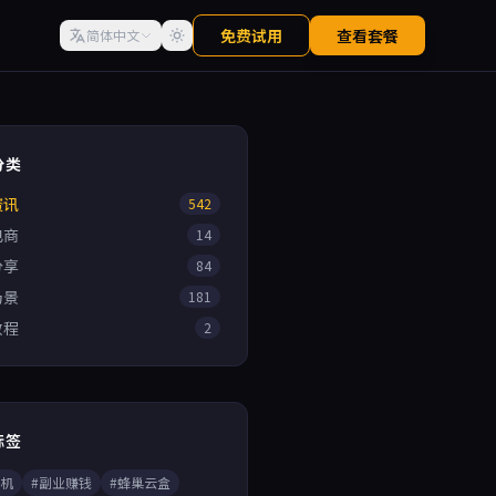
免费试用
查看套餐
简体中文
分类
资讯
542
电商
14
分享
84
场景
181
教程
2
标签
手机
#副业赚钱
#蜂巢云盒