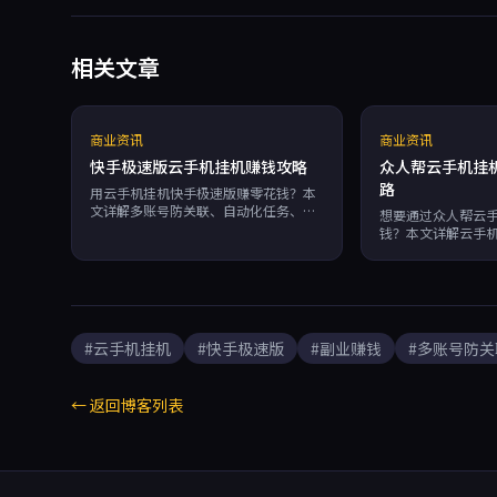
相关文章
商业资讯
商业资讯
快手极速版云手机挂机赚钱攻略
众人帮云手机挂
路
用云手机挂机快手极速版赚零花钱？本
文详解多账号防关联、自动化任务、
想要通过众人帮云
7×24运行技巧，推荐蜂巢云盒实现零
钱？本文详解云手
成本躺赚。
对比传统设备，推
7×24自动化挂机
安全，RPA提效30
#云手机挂机
#快手极速版
#副业赚钱
#多账号防关
← 返回博客列表