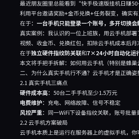
最近朋友圈里总能看到“快手极速版挂机日赚5
利用平台邀请奖励+金币兑换+任务裂变，确实
在于：
一台手机只能登录一个账号，多开切换会
真实案例：我认识的一位上班族，用云手机部署了
视频、收金币、兑换红包，扣除云手机成本后月净
在于
独立硬件指纹防关联
和
7×24小时自动化运
本文将手把手拆解：如何用云手机（特别是蜂巢
二、为什么真实手机行不通？云手机才是正确姿
2.1 真实手机三痛点
硬件成本高
：50台二手手机至少1.5万元
电费维护
：充电、网络故障、信号不稳定
风控严重
：同一WiFi下设备指纹关联，账号批量
2.2 云手机方案破局
云手机本质上是运行在服务器上的虚拟手机，你