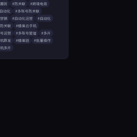
戏搬砖
#防关联
#跨境电商
A自动化
#多账号防关联
媒营销
#自动化运营
#自动化
开防关联
#蜂巢云手机
账号运营
#多账号管理
#多开
手机群发
#蜂巢链
#批量操作
手机多开