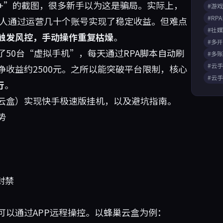
0+”的截图，很多新手以为这是骗局。实际上，
#游
#RP
有人通过运营几十个账号实现了稳定收益。但难点
#社
触发风控，手动操作重复枯燥
。
#多
50台“虚拟手机”，每天通过RPA脚本自动刷
#多
#云
收益约2500元。之所以能突破平台限制，核心
#云
行
。
云盒）实现快手极速版挂机，以及避坑指南。
势
封禁
可以通过APP远程操控。以蜂巢云盒为例：