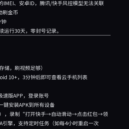
IMEI、安卓ID，腾讯/快手风控模型无法关联
动刷金币
分钟
续运行30天，零封号记录。
G存储，刷视频足够）
id 10+，3分钟后即可查看云手机列表
极速版APP，登录账号
键安装APK到所有设备
sker），录制“打开快手→自动滑动→点击红包→领
A引擎，支持定时任务（如每4小时重启一次