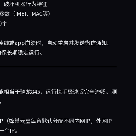
，破坏机器行为特征
数（IMEI、MAC等）
0个
掉线或app崩溃时，自动重启并发送微信通知。
确保长期稳定运行。
相当于骁龙845，运行快手极速版完全流畅。测
。
P（蜂巢云盒每台默认分配不同内网IP，外网IP
一个IP。