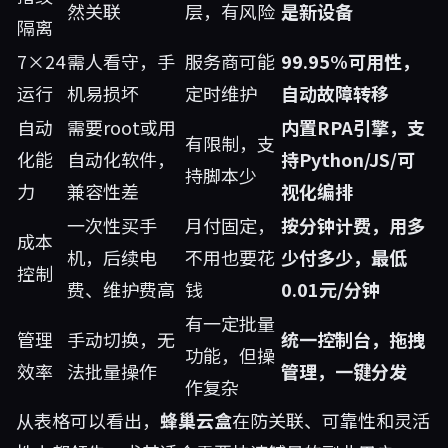
然关联
层，有风险
是新设备
隔离
7×24
需人看守，手
服务商可能
99.95%可用性，
运行
机易损坏
定时维护
自动故障转移
自动
需要root或用
内置RPA引擎，支
有限制，支
化能
自动化软件，
持Python/JS/可
持脚本少
力
兼容性差
视化编排
一次性买手
月付固定，
按分钟计费，用多
成本
机，后续电
不用也要花
少付多少，最低
控制
费、维护费高
钱
0.01元/分钟
有一定批量
管理
手动切换，无
统一控制台，拖拽
功能，但操
效率
法批量操作
管理，一键分发
作复杂
从表格可以看出，
蜂巢云盒
在防关联、可靠性和灵活