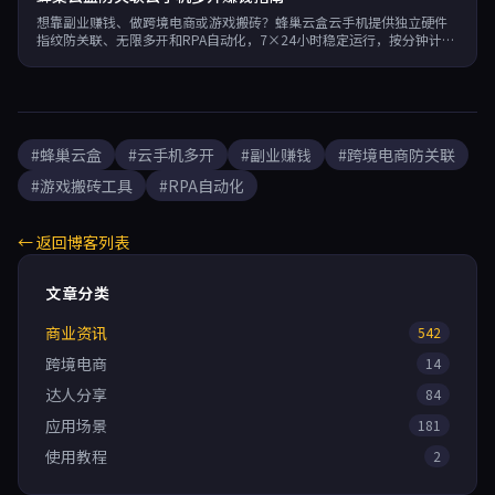
想靠副业赚钱、做跨境电商或游戏搬砖？蜂巢云盒云手机提供独立硬件
指纹防关联、无限多开和RPA自动化，7×24小时稳定运行，按分钟计
费，助您高效运营多账号。
#蜂巢云盒
#云手机多开
#副业赚钱
#跨境电商防关联
#游戏搬砖工具
#RPA自动化
← 返回博客列表
文章分类
商业资讯
542
跨境电商
14
达人分享
84
应用场景
181
使用教程
2