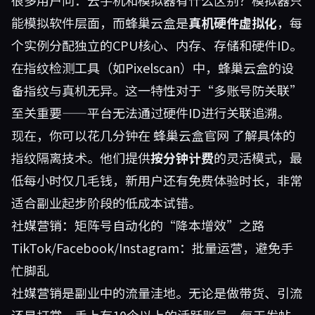
很多用户问：云手机和模拟器有什么区别？模拟器只
能模拟软件层面，而蜂巢云盒是
真机硬件虚拟化
，每
个实例分配独立的CPU核心、内存、存储和硬件ID。
在指纹检测工具（如Pixelscan）中，蜂巢云盒的设
备指纹与真机无异。这一特性对于“多账号防关联”
至关重要——平台无法通过硬件ID进行关联追溯。
现在，你可以花几分钟在
蜂巢云盒官网
了解具体的
指纹隔离技术。他们提供
按分钟计费
的灵活模式，最
低每小时仅几毛钱，新用户还有免费体验时长，非常
适合副业起步阶段的低成本试错。
社媒营销：矩阵号自动化的“降本增效”之路
TikTok/Facebook/Instagram：批量运营，避免手
忙脚乱
社媒营销是副业中的流量洼地。无论是做带货、引流