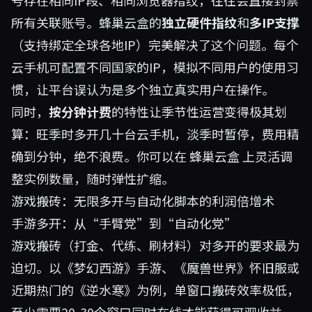
号存在相同IP段、相同浏览器指纹，往往会直接封禁
所有关联账号。蜂巢云盒的
独立硬件指纹
和
多IP支撑
（支持绑定全球各地IP）完美解决了这个问题。每个
云手机可配置不同国家的IP，模拟不同用户的使用习
惯，让平台误认为是多个独立真实用户在操作。
同时，
按分钟计费
的特性让季节性运营变得极其划
算：旺季时多开几十台云手机，淡季时暂停，费用精
确到分钟，绝不浪费。你可以在
蜂巢云盒
上灵活调
整实例数量，随时弹性扩缩。
游戏搬砖：无限多开与自动化脚本的利润倍增术
手游多开：从“手臂党”到“自动化党”
游戏搬砖（打金、代练、刷材料）对多开的要求最为
迫切。以《梦幻西游》手游、《魔兽世界》怀旧服或
近期热门的《逆水寒》为例，单窗口搬砖效率极低，