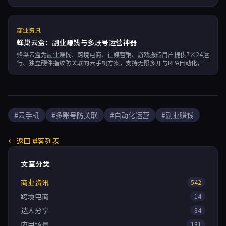
商业资讯
蜂巢云盒：副业赚钱与多账号运营神器
蜂巢云盒为副业赚钱、跨境电商、社媒营销、游戏搬砖用户提供7×24运
行、独立硬件指纹防关联的云手机方案，支持无限多开与RPA自动化，按
分钟计费，99.95%可用性，是高效多账号管理的利器。
#云手机
#多账号防关联
#自动化运营
#副业赚钱
← 返回博客列表
文章分类
商业资讯
542
跨境电商
14
达人分享
84
应用场景
181