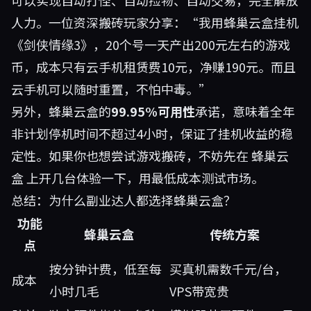
可以实现自动打怪、自动捡物、自动交易，完全解放
人力。一位资深搬砖玩家分享：“我用蜂巢云盒挂机
《剑侠情缘3》，20个号一天产出200元左右的游戏
币，成本只有云手机租赁费10元，净赚190元。而且
云手机可以随时重置，不怕中毒。”
另外，蜂巢云盒的
99.95%可用性
承诺，意味着全年
非计划停机时间不超过4小时，保证了挂机收益的稳
定性。如果你也想尝试游戏搬砖，不妨先在
蜂巢云
盒
上开几台体验一下，用最低成本测试市场。
总结：为什么副业达人都选择蜂巢云盒？
功能
蜂巢云盒
传统方案
点
按分钟计费，低至每
买真机需数千元/台，
成本
小时几毛
VPS带宽贵