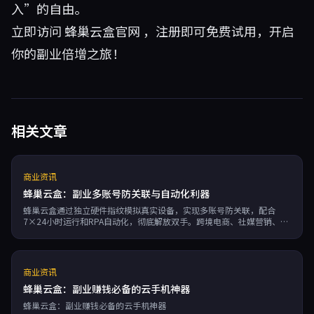
入”的自由。
立即访问
蜂巢云盒官网
，注册即可免费试用，开启
你的副业倍增之旅！
相关文章
商业资讯
蜂巢云盒：副业多账号防关联与自动化利器
蜂巢云盒通过独立硬件指纹模拟真实设备，实现多账号防关联，配合
7×24小时运行和RPA自动化，彻底解放双手。跨境电商、社媒营销、游
戏搬砖等副业场景中，大幅提升账号存活率与操作效率，降低封号风险
与人工成本，ROI高达7.5倍，助力副业从“搬砖”升级为“自动印
钞”。
商业资讯
蜂巢云盒：副业赚钱必备的云手机神器
蜂巢云盒：副业赚钱必备的云手机神器