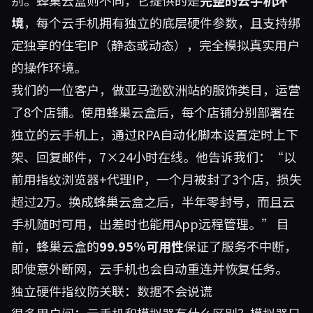
别。蜂巢云盒则不同，它提供的是
完整的云手机环
境
，每个云手机拥有独立的底层硬件参数，且支持绑
定独享的住宅IP（静态或动态），完全模拟真实用户
的操作环境。
我们的一位客户，做亚马逊欧洲站的服饰类目，运营
了8个店铺。使用蜂巢云盒后，每个店铺分别部署在
独立的云手机上，通过RPA自动化脚本设置定时上下
架、回复邮件，7×24小时在线。他告诉我们：“以
前用指纹浏览器+代理IP，一个月被封了3个店，损失
超过2万。换成蜂巢云盒之后，半年零封号，而且云
手机随时可用，出差时也能用App远程管理。” 目
前，蜂巢云盒的
99.95%可用性
保证了服务不中断，
即使意外断网，云手机也会自动重连并恢复任务。
独立硬件指纹防关联：数据不会说谎