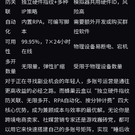
防关
独立硬件指纹+多种
模拟器共用硬件ID，风
联
IP策略
险高
自动
内置RPA，可编写脚
需要额外开发或购买群
化
本
控软件
可用
99.95%，7×24小时
物理设备易断电、宕机
性
在线
多开
无限量，弹性扩缩
受限于物理设备数量
数量
对于正在寻找副业机会的年轻人，多账号运营是通往
更高收益的必经之路。而蜂巢云盒以“独立硬件指纹
防关联、无限多开、RPA自动化、按分钟计费”四大
核心优势，成为兼顾成本与效率的最优解。无论你是
跨境电商卖家、社媒营销专家还是游戏搬砖党，都可
以用它来快速搭建自己的多账号矩阵，实现“睡后收