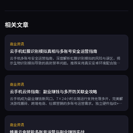
相关文章
商业资讯
云手机虹膜识别模拟真相与多账号安全运营指南
云手机多账号安全运营指南，深度解析虹膜识别模拟的风险与误区，揭
示生物识别模拟导致的高封禁率问题。推荐采用真实安卓环境配合独立
硬件指纹的云手机解决方案，实现IP隔离与设备指纹独立，有效降低账
号关联风险，为跨境电商、社媒营销及游戏搬砖等场景提供安全保障。
商业资讯
云手机云帅指南：副业赚钱与多开防关联全攻略
云手机成为副业赚钱新风口，7×24小时云端运行支持无限多开，完美解
决游戏搬砖、跨境电商、社媒营销的多账号运营需求。独立硬件指纹+独
立IP实现彻底防关联，内置RPA自动化脚本大幅提升效率。相比实体手
机，云手机按分钟计费、弹性扩缩容，成本更低风险更小，是副业创收
的理想选择。
商业资讯
蜂巢云盒赋能多账号运营与副业赚钱实战