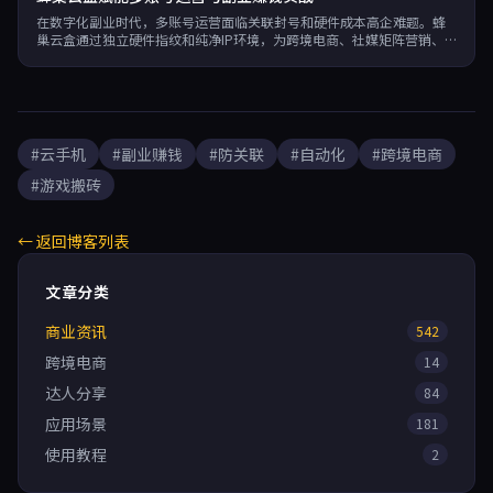
在数字化副业时代，多账号运营面临关联封号和硬件成本高企难题。蜂
巢云盒通过独立硬件指纹和纯净IP环境，为跨境电商、社媒矩阵营销、
游戏搬砖提供云手机解决方案，支持7×24小时自动化运行，可节省70%
以上硬件投入，降低90%封号率，是副业从业者高效管理多账号的理想
选择。
#云手机
#副业赚钱
#防关联
#自动化
#跨境电商
#游戏搬砖
← 返回博客列表
文章分类
商业资讯
542
跨境电商
14
达人分享
84
应用场景
181
使用教程
2