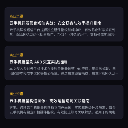
商业资讯
云手机群发营销短信实战：安全获客与效率提升指南
云手机群发短信平台提供独立硬件指纹和纯净IP，有效防止账号关联封
禁。配合RPA自动化批量操作，7×24小时稳定运行，支持弹性扩缩容。
按需付费模式显著降低运营成本，为跨境电商、游戏工作室及私域运营
者提供安全高效的获客解决方案。
商业资讯
云手机批量刷 ARB 交互实战指南
本文深入探讨云手机技术在多账号批量运营中的应用，聚焦防关联、自
动化脚本和成本优化等核心场景。通过独立设备指纹、独立IP和RPA自动
化功能，可实现批量交互效率提升10倍，成本降低70%以上，是社媒营
销和副业创收的高效解决方案。
商业资讯
云手机批量构造画像：高效运营与防关联指南
方案。通过云手机批量构造独立用户画像，实现物理级环境隔离，每台
云手机拥有独立IP和硬件指纹，有效防止账号关联封禁。适用于跨境电
商多店铺管理、社交媒体矩阵营销、游戏工作室搬砖等场景，支持RPA自
动化运行，成本远低于实体手机，账号封禁率可降低90%以上。