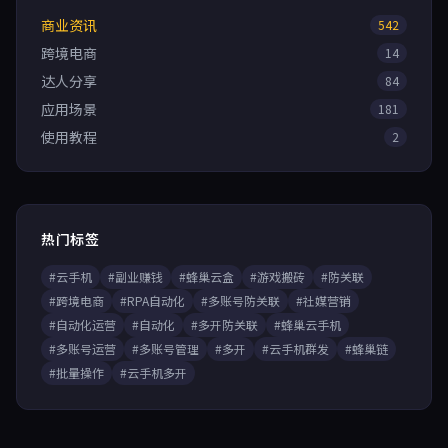
商业资讯
542
跨境电商
14
达人分享
84
应用场景
181
使用教程
2
热门标签
#云手机
#副业赚钱
#蜂巢云盒
#游戏搬砖
#防关联
#跨境电商
#RPA自动化
#多账号防关联
#社媒营销
#自动化运营
#自动化
#多开防关联
#蜂巢云手机
#多账号运营
#多账号管理
#多开
#云手机群发
#蜂巢链
#批量操作
#云手机多开