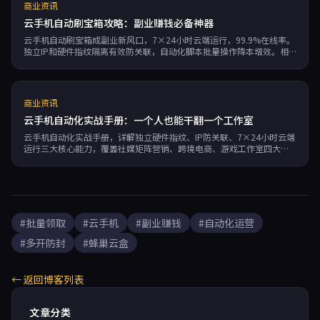
商业资讯
云手机自动刷宝箱攻略：副业赚钱必备神器
云手机自动刷宝箱成副业新风口，7×24小时云端运行，99.9%在线率。
独立IP和硬件指纹隔离有效防关联，自动化脚本批量操作降本增效。相
比实体手机可节省90%成本，适合游戏工作室、电商运营多账号规模化
运营。
商业资讯
云手机自动化实战手册：一个人也能干翻一个工作室
云手机自动化实战手册，详解独立硬件指纹、IP防关联、7×24小时云端
运行三大核心能力，覆盖社媒矩阵营销、跨境电商、游戏工作室四大场
景。一个人也能高效管理50+账号，告别手动操作与封号风险，副业效率
提升3倍以上。按需弹性计费，性价比更高。
#批量领取
#云手机
#副业赚钱
#自动化运营
#多开防封
#蜂巢云盒
← 返回博客列表
文章分类