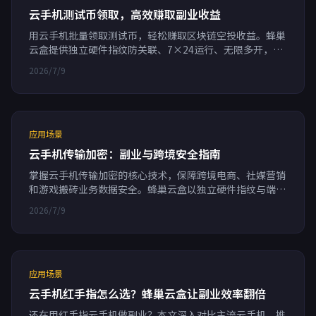
云手机测试币领取，高效赚取副业收益
用云手机批量领取测试币，轻松赚取区块链空投收益。蜂巢
云盒提供独立硬件指纹防关联、7×24运行、无限多开，支
持RPA自动化，按分钟计费，助你高效副业。
2026/7/9
应用场景
云手机传输加密：副业与跨境安全指南
掌握云手机传输加密的核心技术，保障跨境电商、社媒营销
和游戏搬砖业务数据安全。蜂巢云盒以独立硬件指纹与端到
端加密，为多账号运营提供99.95%可用性的安全防线。
2026/7/9
应用场景
云手机红手指怎么选？蜂巢云盒让副业效率翻倍
还在用红手指云手机做副业？本文深入对比主流云手机，推