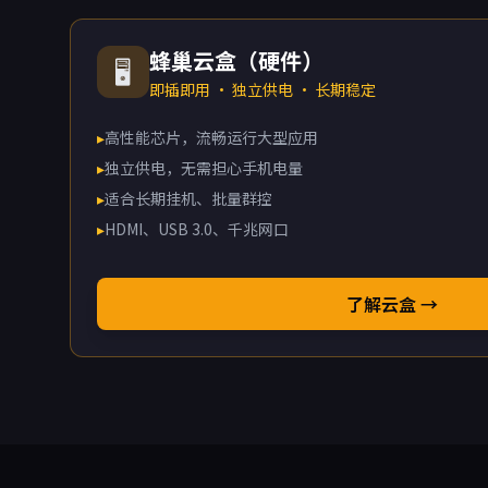
蜂巢云盒（硬件）
🖥️
即插即用 · 独立供电 · 长期稳定
▸
高性能芯片，流畅运行大型应用
▸
独立供电，无需担心手机电量
▸
适合长期挂机、批量群控
▸
HDMI、USB 3.0、千兆网口
了解云盒 →