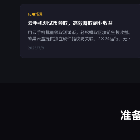
应用场景
云手机测试币领取，高效赚取副业收益
用云手机批量领取测试币，轻松赚取区块链空投收益。
蜂巢云盒提供独立硬件指纹防关联、7×24运行、无限
多开，支持RPA自动化，按分钟计费，助你高效副业。
2026/7/9
准