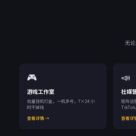
无论
🎮
📣
游戏工作室
社媒
批量挂机打金，一机多号，7×24 小
矩阵运
时不掉线
TikTok
查看详情 →
查看详情