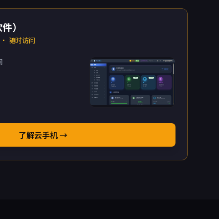
软件）
 · 随时访问
问
了解云手机 →