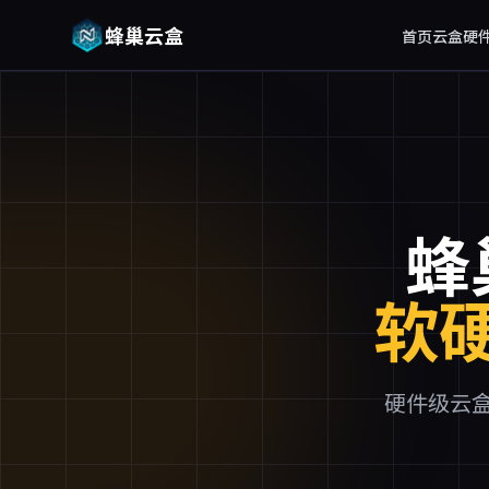
蜂巢云盒
首页
云盒硬
蜂
软
硬件级云盒