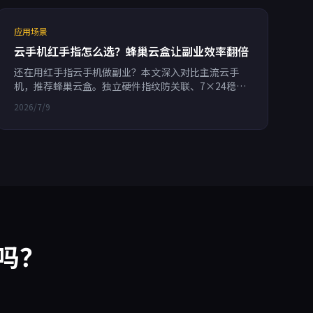
应用场景
云手机红手指怎么选？蜂巢云盒让副业效率翻倍
还在用红手指云手机做副业？本文深入对比主流云手
机，推荐蜂巢云盒。独立硬件指纹防关联、7×24稳定
运行，支持RPA自动化，按分钟计费，成本更低。适合
2026/7/9
跨境电商、游戏搬砖、社媒营销，帮助多账号安全运营
高效赚钱。
吗？